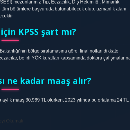
) mezunlarımız Tıp, Eczacılık, Diş Hekimliği, Mimarlık,
r tüm bölümlere başvuruda bulunabilecek olup, uzmanlık alanı
cektir.
için KPSS şart mı?
akanlığı’nın bölge sıralamasına göre, final notları dikkate
 eczacılar, belirli YÖK kuralları kapsamında doktora çalışmaların
ı ne kadar maaş alır?
a aylık maaş 30.969 TL olurken, 2023 yılında bu ortalama 24 TL
eyi Okumalı