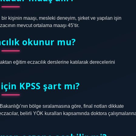
bir kişinin maaşı, mesleki deneyim, şirket ve yapılan işin
eczacının mevcut ortalama maaşı 45’tir.
acılık okunur mu?
uzaktan eğitim eczacılık derslerine katılarak derecelerini
için KPSS şart mı?
akanlığı’nın bölge sıralamasına göre, final notları dikkate
 eczacılar, belirli YÖK kuralları kapsamında doktora çalışmaların