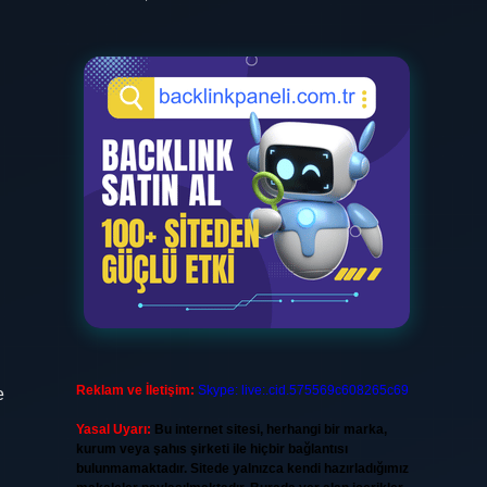
Reklam ve İletişim:
Skype: live:.cid.575569c608265c69
e
Yasal Uyarı:
Bu internet sitesi, herhangi bir marka,
kurum veya şahıs şirketi ile hiçbir bağlantısı
bulunmamaktadır. Sitede yalnızca kendi hazırladığımız