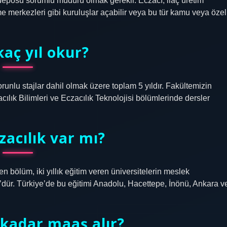
eposu sorumlu müdürü olmak gerekir. Eczacı; ilaç üretim
irme merkezleri gibi kuruluşlar açabilir veya bu tür kamu veya özel
kaç yıl okur?
nlu stajlar dahil olmak üzere toplam 5 yıldır. Fakültemizin
cılık Bilimleri ve Eczacılık Teknolojisi bölümlerinde dersler
czacılık var mı?
bölüm, iki yıllık eğitim veren üniversitelerin meslek
ür. Türkiye’de bu eğitimi Anadolu, Hacettepe, İnönü, Ankara v
 kadar maaş alır?