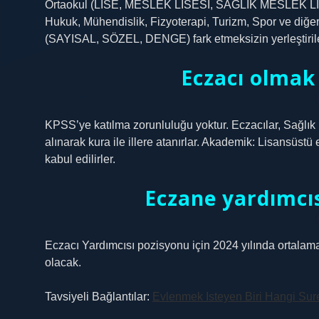
Ortaokul (LİSE, MESLEK LİSESİ, SAĞLIK MESLEK LİSESİ
Hukuk, Mühendislik, Fizyoterapi, Turizm, Spor ve diğe
(SAYISAL, SÖZEL, DENGE) fark etmeksizin yerleştirile
Eczacı olmak 
KPSS’ye katılma zorunluluğu yoktur. Eczacılar, Sağlık B
alınarak kura ile illere atanırlar. Akademik: Lisansüstü
kabul edilirler.
Eczane yardımcıs
Eczacı Yardımcısı pozisyonu için 2024 yılında ortalam
olacak.
Tavsiyeli Bağlantılar:
Evlenmek Isteyen Biri Hangi Sur