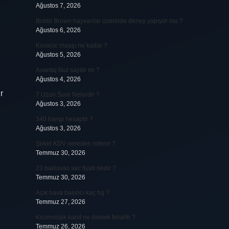
Ağustos 7, 2026
Bobbi Brown hayvanlar üzerinde deney yapıyor mu ?
Ağustos 6, 2026
Kovacic maaşı ne kadar ?
Ağustos 5, 2026
Avantaj faul sayılır mı ?
Ağustos 4, 2026
r
7 Uzun Sure Nelerdir ?
Ağustos 3, 2026
340 hangi hesaptır ?
Ağustos 3, 2026
Şirket KDV nereden ödenir ?
Temmuz 30, 2026
23 baklavalı sac fiyatı nedir ?
Temmuz 30, 2026
Açık hava basıncı kaç hg ?
Temmuz 27, 2026
Kozmolojik kanıt ne demek felsefe ?
Temmuz 26, 2026