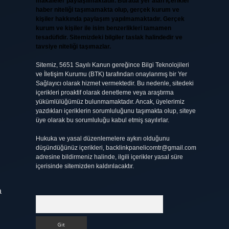
makaleler paylaşılmaktadır. Burada yer alan içerikler
haber niteliği taşımamakta olup, gerçek kurum ve
kişiler hakkında paylaşım yapılmamaktadır. Gerçek
kurum ve kişiler ile isim benzerlikleri tamamen
tesadüfidir. Sitemizdeki bilgiler taslak halindedir ve
tavsiye niteliği taşımazlar.
Sitemiz, 5651 Sayılı Kanun gereğince Bilgi Teknolojileri
ve İletişim Kurumu (BTK) tarafından onaylanmış bir Yer
Sağlayıcı olarak hizmet vermektedir. Bu nedenle, sitedeki
içerikleri proaktif olarak denetleme veya araştırma
yükümlülüğümüz bulunmamaktadır. Ancak, üyelerimiz
yazdıkları içeriklerin sorumluluğunu taşımakta olup, siteye
üye olarak bu sorumluluğu kabul etmiş sayılırlar.
Hukuka ve yasal düzenlemelere aykırı olduğunu
düşündüğünüz içerikleri,
backlinkpanelicomtr@gmail.com
adresine bildirmeniz halinde, ilgili içerikler yasal süre
içerisinde sitemizden kaldırılacaktır.
a
Arama