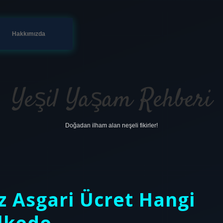
Hakkımızda
Yeşil Yaşam Rehberi
Doğadan ilham alan neşeli fikirler!
 Asgari Ücret Hangi
lkede