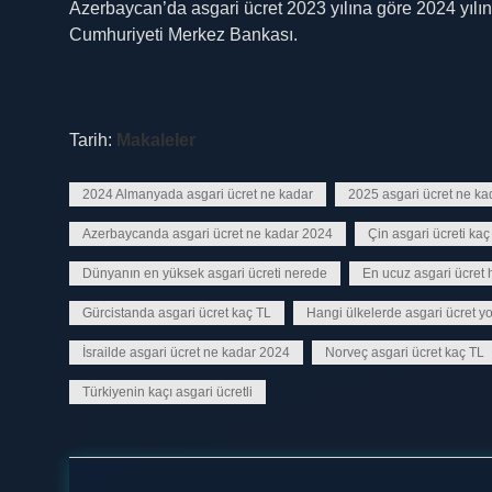
Azerbaycan’da asgari ücret 2023 yılına göre 2024 yıl
Cumhuriyeti Merkez Bankası.
Tarih:
Makaleler
2024 Almanyada asgari ücret ne kadar
2025 asgari ücret ne ka
Azerbaycanda asgari ücret ne kadar 2024
Çin asgari ücreti kaç
Dünyanın en yüksek asgari ücreti nerede
En ucuz asgari ücret 
Gürcistanda asgari ücret kaç TL
Hangi ülkelerde asgari ücret y
İsrailde asgari ücret ne kadar 2024
Norveç asgari ücret kaç TL
Türkiyenin kaçı asgari ücretli