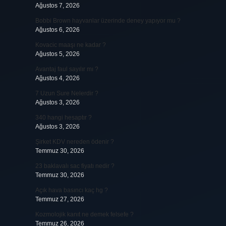
Ağustos 7, 2026
Bobbi Brown hayvanlar üzerinde deney yapıyor mu ?
Ağustos 6, 2026
Kovacic maaşı ne kadar ?
Ağustos 5, 2026
Avantaj faul sayılır mı ?
Ağustos 4, 2026
7 Uzun Sure Nelerdir ?
Ağustos 3, 2026
340 hangi hesaptır ?
Ağustos 3, 2026
Şirket KDV nereden ödenir ?
Temmuz 30, 2026
23 baklavalı sac fiyatı nedir ?
Temmuz 30, 2026
Açık hava basıncı kaç hg ?
Temmuz 27, 2026
Kozmolojik kanıt ne demek felsefe ?
Temmuz 26, 2026