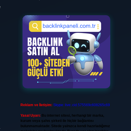
e
Reklam ve İletişim:
Skype: live:.cid.575569c608265c69
Yasal Uyarı:
Bu internet sitesi, herhangi bir marka,
kurum veya şahıs şirketi ile hiçbir bağlantısı
bulunmamaktadır. Sitede yalnızca kendi hazırladığımız
a