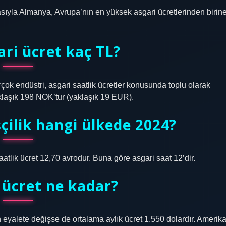
masıyla Almanya, Avrupa’nın en yüksek asgari ücretlerinden birin
ri ücret kaç TL?
rçok endüstri, asgari saatlik ücretler konusunda toplu olarak
aklaşık 198 NOK’tur (yaklaşık 19 EUR).
çilik hangi ülkede 2024?
aatlik ücret 12,70 avrodur. Buna göre asgari saat 12’dir.
 ücret ne kadar?
n eyalete değişse de ortalama aylık ücret 1.550 dolardır. Amerik