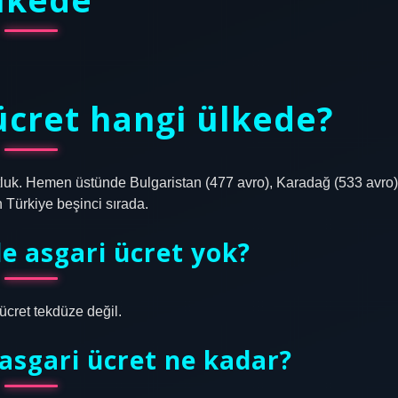
ücret hangi ülkede?
tluk. Hemen üstünde Bulgaristan (477 avro), Karadağ (533 avro)
n Türkiye beşinci sırada.
e asgari ücret yok?
ücret tekdüze değil.
asgari ücret ne kadar?