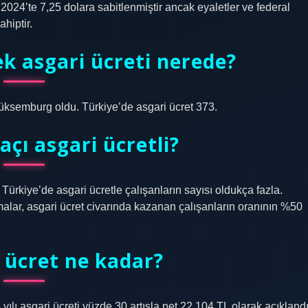
 2024’te 7,25 dolara sabitlenmiştir ancak eyaletler ve federal
hiptir.
k asgari ücreti nerede?
Lüksemburg oldu. Türkiye’de asgari ücret 373.
açı asgari ücretli?
 Türkiye’de asgari ücretle çalışanların sayısı oldukça fazla.
malar, asgari ücret civarında kazanan çalışanların oranının %50
 ücret ne kadar?
lı asgari ücreti yüzde 30 artışla net 22.104 TL olarak açıklandı