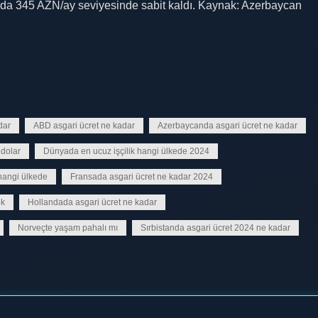
ında 345 AZN/ay seviyesinde sabit kaldı. Kaynak: Azerbaycan
dar
ABD asgari ücret ne kadar
Azerbaycanda asgari ücret ne kadar
 dolar
Dünyada en ucuz işçilik hangi ülkede 2024
hangi ülkede
Fransada asgari ücret ne kadar 2024
ok
Hollandada asgari ücret ne kadar
Norveçte yaşam pahalı mı
Sırbistanda asgari ücret 2024 ne kadar