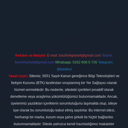
t
elexbett.net
Reklam ve İletişim:
E-mail:
backlinkpaneli@gmail.com
Teams:
forumhizmeti@gmail.com
Whatsapp: 0262 606 0 726
Telegram:
@karabul
Yasal Uyarı:
Sitemiz, 5651 Sayılı Kanun gereğince Bilgi Teknolojileri ve
İletişim Kurumu (BTK) tarafından onaylanmış bir Yer Sağlayıcı olarak
hizmet vermektedir. Bu nedenle, sitedeki içerikleri proaktif olarak
denetleme veya araştırma yükümlülüğümüz bulunmamaktadır. Ancak,
üyelerimiz yazdıkları içeriklerin sorumluluğunu taşımakta olup, siteye
üye olarak bu sorumluluğu kabul etmiş sayılırlar. Bu internet sitesi,
herhangi bir marka, kurum veya şahıs şirketi ile hiçbir bağlantısı
bulunmamaktadır. Sitede yalnızca kendi hazırladığımız makaleler