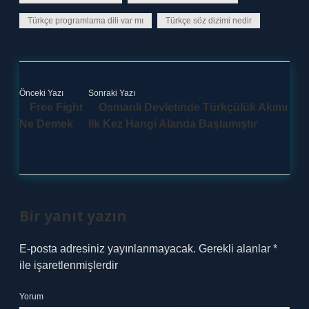
Türkçe programlama dili var mı
Türkçe söz dizimi nedir
Önceki Yazı
Sonraki Yazı
Free Fight
Osmanlı Devletinde Türkçülük Akımı
Ne Demek
Ilk Kez Hangi Alanda Başlamıştır
Bir yanıt yazın
E-posta adresiniz yayınlanmayacak.
Gerekli alanlar
*
ile işaretlenmişlerdir
Yorum