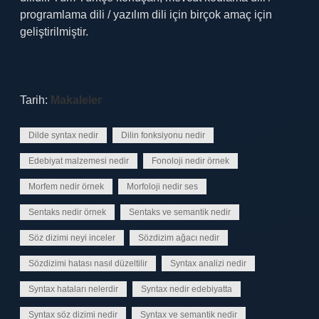
programlama dili / yazılım dili için birçok amaç için
geliştirilmiştir.
Tarih:
Makaleler
Dilde syntax nedir
Dilin fonksiyonu nedir
Edebiyat malzemesi nedir
Fonoloji nedir örnek
Morfem nedir örnek
Morfoloji nedir ses
Sentaks nedir örnek
Sentaks ve semantik nedir
Söz dizimi neyi inceler
Sözdizim ağacı nedir
Sözdizimi hatası nasıl düzeltilir
Syntax analizi nedir
Syntax hataları nelerdir
Syntax nedir edebiyatta
Syntax söz dizimi nedir
Syntax ve semantik nedir