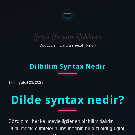
menüyü
aç
Anasayfa
Gizlilik Politikası
Yeşil Yaşam Rehberi
Doğadan ilham alan neşeli fikirler!
Yasal Uyarı
Hakkımızda
Dilbilim Syntax Nedir
Tarih: Şubat 23, 2025
Dilde syntax nedir?
Sözdizimi, her kelimeyle ilgilenen bir bilim dalıdır.
Dilbilimdeki cümlelerin unsurlarının bir dizi olduğu gibi,