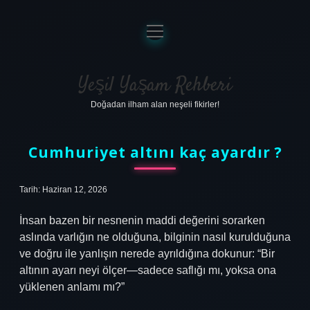
menüyü
aç
Anasayfa
Gizlilik Politikası
Yeşil Yaşam Rehberi
Doğadan ilham alan neşeli fikirler!
Yasal Uyarı
Hakkımızda
Cumhuriyet altını kaç ayardır ?
Tarih: Haziran 12, 2026
İnsan bazen bir nesnenin maddi değerini sorarken
aslında varlığın ne olduğuna, bilginin nasıl kurulduğuna
ve doğru ile yanlışın nerede ayrıldığına dokunur: “Bir
altının ayarı neyi ölçer—sadece saflığı mı, yoksa ona
yüklenen anlamı mı?”