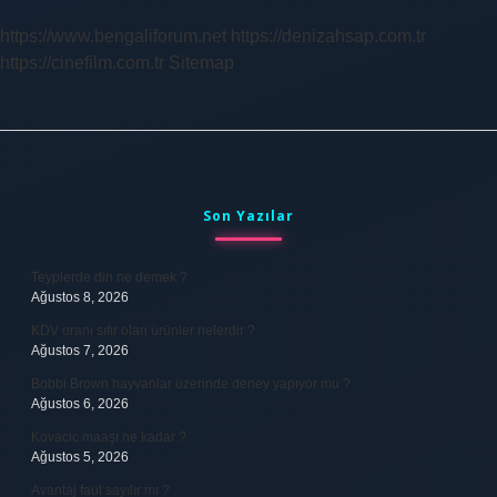
https://www.bengaliforum.net
https://denizahsap.com.tr
https://cinefilm.com.tr
Sitemap
Sidebar
Son Yazılar
Teyplerde din ne demek ?
Ağustos 8, 2026
KDV oranı sıfır olan ürünler nelerdir ?
Ağustos 7, 2026
Bobbi Brown hayvanlar üzerinde deney yapıyor mu ?
Ağustos 6, 2026
Kovacic maaşı ne kadar ?
Ağustos 5, 2026
Avantaj faul sayılır mı ?