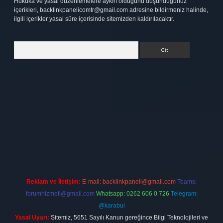
Hukuka ve yasal düzenlemelere aykırı olduğunu düşündüğünüz
içerikleri,
backlinkpanelicomtr@gmail.com
adresine bildirmeniz halinde,
ilgili içerikler yasal süre içerisinde sitemizden kaldırılacaktır.
Arama
exbett.net
Reklam ve İletişim:
E-mail:
backlinkpaneli@gmail.com
Teams:
forumhizmeti@gmail.com
Whatsapp: 0262 606 0 726
Telegram:
@karabul
Yasal Uyarı:
Sitemiz, 5651 Sayılı Kanun gereğince Bilgi Teknolojileri ve