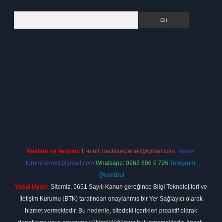
Arama
bet
elexbett.net
Reklam ve İletişim:
E-mail:
backlinkpaneli@gmail.com
Teams:
forumhizmeti@gmail.com
Whatsapp: 0262 606 0 726
Telegram:
@karabul
Yasal Uyarı:
Sitemiz, 5651 Sayılı Kanun gereğince Bilgi Teknolojileri ve
İletişim Kurumu (BTK) tarafından onaylanmış bir Yer Sağlayıcı olarak
hizmet vermektedir. Bu nedenle, sitedeki içerikleri proaktif olarak