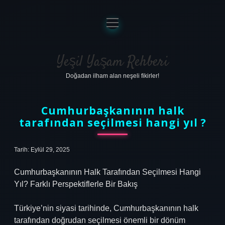
menüyü
aç
Anasayfa
Gizlilik Politikası
Yeşil Yaşam Rehberi
Doğadan ilham alan neşeli fikirler!
Yasal Uyarı
Hakkımızda
Cumhurbaşkanının halk
tarafından seçilmesi hangi yıl ?
Tarih: Eylül 29, 2025
Cumhurbaşkanının Halk Tarafından Seçilmesi Hangi
Yıl? Farklı Perspektiflerle Bir Bakış
Türkiye’nin siyasi tarihinde, Cumhurbaşkanının halk
tarafından doğrudan seçilmesi önemli bir dönüm