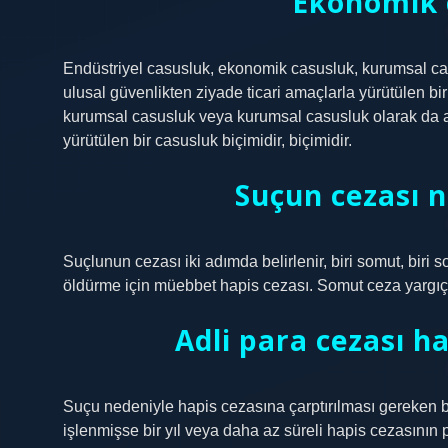
Ekonomik 
Endüstriyel casusluk, ekonomik casusluk, kurumsal cas
ulusal güvenlikten ziyade ticari amaçlarla yürütülen bi
kurumsal casusluk veya kurumsal casusluk olarak da adl
yürütülen bir casusluk biçimidir, biçimidir.
Suçun cezası n
Suçlunun cezası iki adımda belirlenir, biri somut, biri
öldürme için müebbet hapis cezası. Somut ceza yargıç t
Adli para cezası h
Suçu nedeniyle hapis cezasına çarptırılması gereken bi
işlenmişse bir yıl veya daha az süreli hapis cezasının 