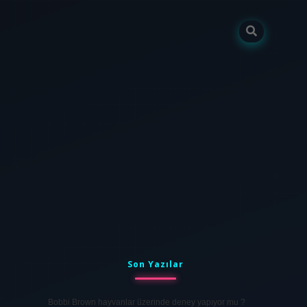
Sidebar
tulipbet
elexbett.net
Son Yazılar
Bobbi Brown hayvanlar üzerinde deney yapıyor mu ?