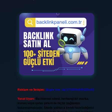
Reklam ve İletişim:
Skype: live:.cid.575569c608265c69
Yasal Uyarı:
Bu internet sitesi, herhangi bir marka,
kurum veya şahıs şirketi ile hiçbir bağlantısı
bulunmamaktadır. Sitede yalnızca kendi hazırladığımız