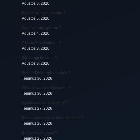
Ağustos 6, 2026
Kovacic maaşı ne kadar ?
Ağustos 5, 2026
Avantaj faul sayılır mı ?
Ağustos 4, 2026
7 Uzun Sure Nelerdir ?
Ağustos 3, 2026
340 hangi hesaptır ?
Ağustos 3, 2026
Şirket KDV nereden ödenir ?
Temmuz 30, 2026
23 baklavalı sac fiyatı nedir ?
Temmuz 30, 2026
Açık hava basıncı kaç hg ?
Temmuz 27, 2026
Kozmolojik kanıt ne demek felsefe ?
Temmuz 26, 2026
Kallavi kavun nasıl ?
Temmuz 25, 2026