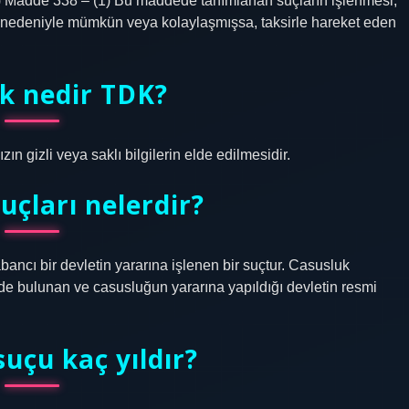
) Madde 338 – (1) Bu maddede tanımlanan suçların işlenmesi,
eri nedeniyle mümkün veya kolaylaşmışsa, taksirle hareket eden
k nedir TDK?
ın gizli veya saklı bilgilerin elde edilmesidir.
uçları nelerdir?
ancı bir devletin yararına işlenen bir suçtur. Casusluk
nde bulunan ve casusluğun yararına yapıldığı devletin resmi
uçu kaç yıldır?