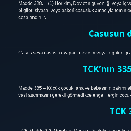
Madde 328. – (1) Her kim, Devletin güvenliği veya iç v
bilgileri siyasal veya askerî casusluk amacıyla temin e
cezalandırılır.
Casusun d
Casus veya casusluk yapan, devletin veya örgütün gizl
TCK’nın 33
Madde 335 – Küçük çocuk, ana ve babasının bakımı altı
vasi atanmasını gerekli görmedikçe engelli ergin çocukl
TCK 
TCK Madde 326 Gerekçe: Madde, Devletin güvenliğine ve