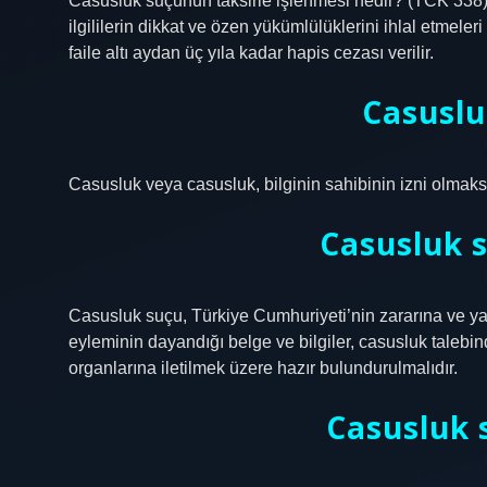
Casusluk suçunun taksirle işlenmesi nedir? (TCK 338
ilgililerin dikkat ve özen yükümlülüklerini ihlal etmel
faile altı aydan üç yıla kadar hapis cezası verilir.
Casuslu
Casusluk veya casusluk, bilginin sahibinin izni olmaksız
Casusluk s
Casusluk suçu, Türkiye Cumhuriyeti’nin zararına ve yab
eyleminin dayandığı belge ve bilgiler, casusluk talebi
organlarına iletilmek üzere hazır bulundurulmalıdır.
Casusluk s