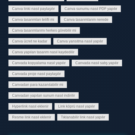
Canva linki nasıl paylaşılır
Canva sunumu nasıl PDF yapılır
Canva tasarımları telifli mi
Canva tasarımlarım nerede
Canva tasarımlarımı herkes görebilir mi
Canva ücret ne kadar
Canva yansıtma nasıl yapılır
Canva yapılan tasarım nasıl kaydedilir
Canvada kopyalama nasıl yapılır
Canvada nasıl satış yapılır
Canvada proje nasıl paylaşılır
Canvadan para kazanılabilir mi
Canvadan yapılan sunum nasıl indirilir
Hyperlink nasıl eklenir
Link köprü nasıl yapılır
Resme link nasıl eklenir
Tıklanabilir link nasıl yapılır