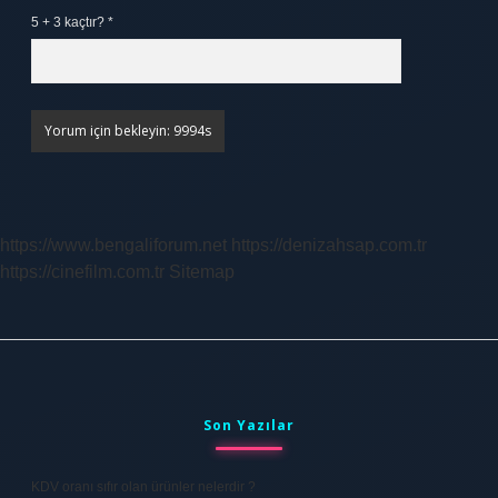
5 + 3 kaçtır?
*
https://www.bengaliforum.net
https://denizahsap.com.tr
https://cinefilm.com.tr
Sitemap
Sidebar
Son Yazılar
KDV oranı sıfır olan ürünler nelerdir ?