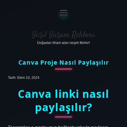
menüyü
aç
Anasayfa
Gizlilik Politikası
Yeşil Yaşam Rehberi
Doğadan ilham alan neşeli fikirler!
Yasal Uyarı
Hakkımızda
Canva Proje Nasıl Paylaşılır
Tarih: Ekim 10, 2024
Canva linki nasıl
paylaşılır?