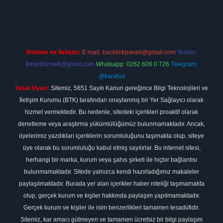
lipbet
elexbett.net
Reklam ve İletişim:
E-mail:
backlinkpaneli@gmail.com
Teams:
forumhizmeti@gmail.com
Whatsapp: 0262 606 0 726
Telegram:
@karabul
Yasal Uyarı:
Sitemiz, 5651 Sayılı Kanun gereğince Bilgi Teknolojileri ve
İletişim Kurumu (BTK) tarafından onaylanmış bir Yer Sağlayıcı olarak
hizmet vermektedir. Bu nedenle, sitedeki içerikleri proaktif olarak
denetleme veya araştırma yükümlülüğümüz bulunmamaktadır. Ancak,
üyelerimiz yazdıkları içeriklerin sorumluluğunu taşımakta olup, siteye
üye olarak bu sorumluluğu kabul etmiş sayılırlar. Bu internet sitesi,
herhangi bir marka, kurum veya şahıs şirketi ile hiçbir bağlantısı
bulunmamaktadır. Sitede yalnızca kendi hazırladığımız makaleler
paylaşılmaktadır. Burada yer alan içerikler haber niteliği taşımamakta
olup, gerçek kurum ve kişiler hakkında paylaşım yapılmamaktadır.
Gerçek kurum ve kişiler ile isim benzerlikleri tamamen tesadüfidir.
Sitemiz, kar amacı gütmeyen ve tamamen ücretsiz bir bilgi paylaşım