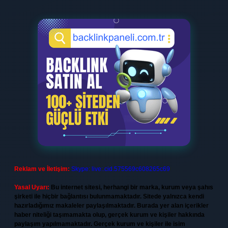
Reklam ve İletişim:
Skype: live:.cid.575569c608265c69
Yasal Uyarı:
Bu internet sitesi, herhangi bir marka, kurum veya şahıs
şirketi ile hiçbir bağlantısı bulunmamaktadır. Sitede yalnızca kendi
hazırladığımız makaleler paylaşılmaktadır. Burada yer alan içerikler
haber niteliği taşımamakta olup, gerçek kurum ve kişiler hakkında
paylaşım yapılmamaktadır. Gerçek kurum ve kişiler ile isim