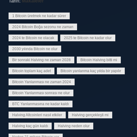
Tarih:
Makaleler
1 Bitcoin üretmek ne kadar sürer
2024 Bitcoin Boğa sezonu ne zaman
2024 te Bitcoin ne olacak
2025 te Bitcoin ne kadar olur
2030 yılında Bitcoin ne olur
Bir sonraki Halving ne zaman 2028
Bitcoin Halving bitti mi
Bitcoin toplam kaç adet
Bitcoin yarılanma kaç yılda bir yapılır
Bitcoin Yarılanması ne zaman 2024
Bitcoin Yarılanması sonrası ne olur
BTC Yarılanmasına ne kadar kaldı
Halving Altcoinleri nasıl etkiler
Halving gerçekleşti mi
Halving kaç gün kaldı
Halving neden olur