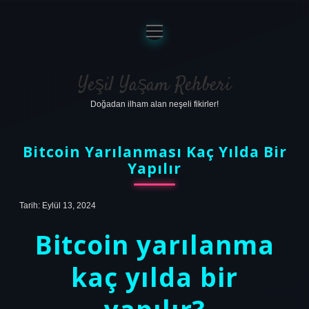
menüyü
aç
Anasayfa
Gizlilik Politikası
Yeşil Yaşam Rehberi
Doğadan ilham alan neşeli fikirler!
Yasal Uyarı
Hakkımızda
Bitcoin Yarılanması Kaç Yılda Bir
Yapılır
Tarih: Eylül 13, 2024
Bitcoin yarılanma
kaç yılda bir