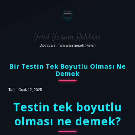
menüyü
aç
Anasayfa
Gizlilik Politikası
Yeşil Yaşam Rehberi
Doğadan ilham alan neşeli fikirler!
Yasal Uyarı
Hakkımızda
Bir Testin Tek Boyutlu Olması Ne
Demek
Tarih: Ocak 12, 2025
Testin tek boyutlu
olması ne demek?