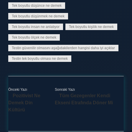
Tek boyutlu düşünce ne demek
Tek boyutlu düşünmek ne demek
Tek boyutlu insan ne anlatıyor
Tek boyutlu kişilik ne demek
Tek boyutlu ölçek ne demek
Testin güvenilir olmasını aşağıdakilerden hangisi daha iyi açıklar
Testin tek boyutlu olması ne demek
Önceki Yazı
Sonraki Yazı
Pozitivist Ne
Tüm Gezegenler Kendi
Demek Din
Ekseni Etrafında Döner Mi
Kültürü