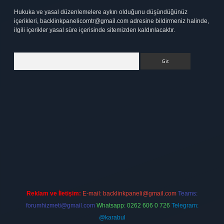
Hukuka ve yasal düzenlemelere aykırı olduğunu düşündüğünüz
içerikleri,
backlinkpanelicomtr@gmail.com
adresine bildirmeniz halinde,
ilgili içerikler yasal süre içerisinde sitemizden kaldırılacaktır.
Arama
bet
elexbett.net
Reklam ve İletişim:
E-mail:
backlinkpaneli@gmail.com
Teams:
forumhizmeti@gmail.com
Whatsapp: 0262 606 0 726
Telegram:
@karabul