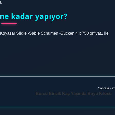
r.
 ne kadar yapıyor?
25 Kgyazar Sildle -Sable Schumen -Sucken 4 x 750 grfiyat1 ile
Sonraki Yaz
Burcu Biricik Kaç Yaşında Boyu Kilosu