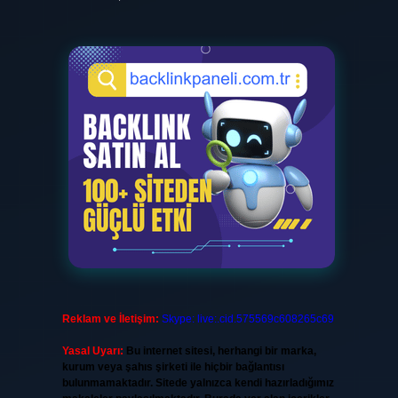
Reklam ve İletişim:
Skype: live:.cid.575569c608265c69
Yasal Uyarı:
Bu internet sitesi, herhangi bir marka,
kurum veya şahıs şirketi ile hiçbir bağlantısı
bulunmamaktadır. Sitede yalnızca kendi hazırladığımız