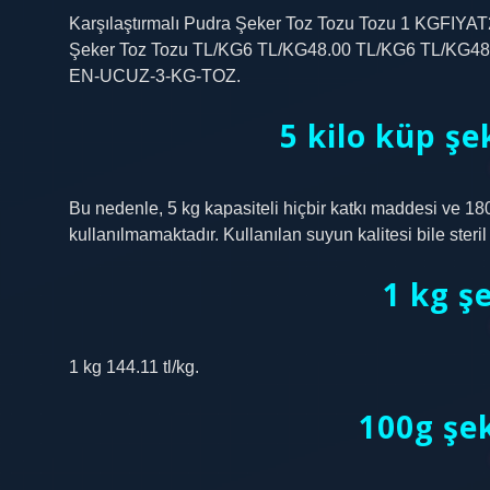
Karşılaştırmalı Pudra Şeker Toz Tozu Tozu 1 KGFIY
Şeker Toz Tozu TL/KG6 TL/KG48.00 TL/KG6 TL/
EN-UCUZ-3-KG-TOZ.
5 kilo küp şe
Bu nedenle, 5 kg kapasiteli hiçbir katkı maddesi ve 18
kullanılmamaktadır. Kullanılan suyun kalitesi bile steril v
1 kg ş
1 kg 144.11 tl/kg.
100g şe