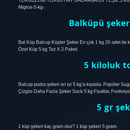
TL/KG113.00 TL/KG5 HAT DALAMGROS YEŞİL 5 KG Fiya
Migros-5-kg-.
Balküpü şeker 
Bal Küp Balcup Küpler Şeker En çok 1 kg 20 adet ile k
Özel Küp 5 kg Toz X 2 Paket.
5 kiloluk t
Balcup pudra şekeri en iyi 5 kg’a kıyasla. Popüler S
Çizgisi Daha Fazla Şeker Suck 5 kg Fiyatlar, Fonksiy
5 gr şe
1 küp şekeri kaç gram olur? 1 küp şekeri 5 gram.