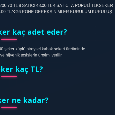
AT200.70 TL 8 SATICI 48.00 TL 4 SATICI 7. POPULİ TLKSEKER
KG48.00 TL/KG6 ROHE GEREKSİNİMLER KURULUM KURULUŞ
ker kaç adet eder?
00 şeker küplü bireysel kabak şekeri üretiminde
e hijyenik tesislerin üretimi verilir.
eker kaç TL?
ker ne kadar?