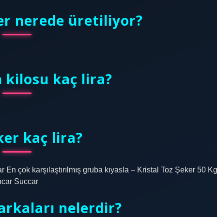
r nerede üretiliyor?
 kilosu kaç lira?
er kaç lira?
ar En çok karşılaştırılmış gruba kıyasla – Kristal Toz Şeker 50 K
ncar Succar
rkaları nelerdir?