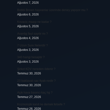
Ağustos 7, 2026
Bobbi Brown hayvanlar üzerinde deney yapıyor mu ?
Ağustos 6, 2026
Kovacic maaşı ne kadar ?
Ağustos 5, 2026
Avantaj faul sayılır mı ?
Ağustos 4, 2026
7 Uzun Sure Nelerdir ?
Ağustos 3, 2026
340 hangi hesaptır ?
Ağustos 3, 2026
Şirket KDV nereden ödenir ?
Temmuz 30, 2026
23 baklavalı sac fiyatı nedir ?
Temmuz 30, 2026
Açık hava basıncı kaç hg ?
Temmuz 27, 2026
Kozmolojik kanıt ne demek felsefe ?
Temmuz 26, 2026