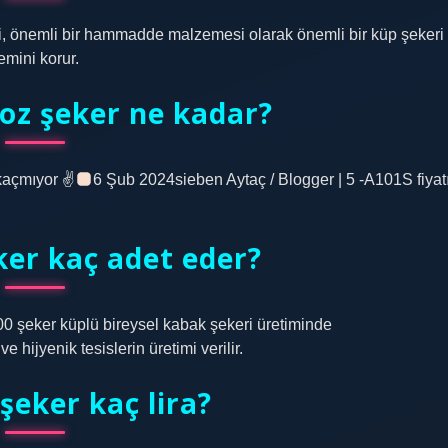
ri, önemli bir hammadde malzemesi olarak önemli bir küp şekeri
emini korur.
toz şeker ne kadar?
kaçmıyor ✌
6 Şub 2024sieben Aytaç / Blogger | 5 -A101S fiyat
ker kaç adet eder?
00 şeker küplü bireysel kabak şekeri üretiminde
e hijyenik tesislerin üretimi verilir.
 şeker kaç lira?