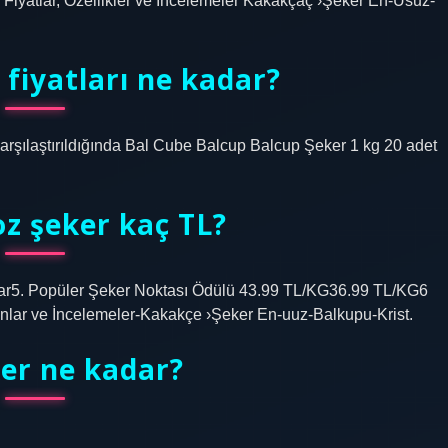
tlar, Özellikler ve İncelemeler Kakakçaç ›Şeker En-Usuz-
fiyatları ne kadar?
arşılaştırıldığında Bal Cube Balcup Balcup Şeker 1 kg 20 adet
oz şeker kaç TL?
ugar5. Popüler Şeker Noktası Ödülü 43.99 TL/KG36.99 TL/KG6
onlar ve İncelemeler-Kakakçe ›Şeker En-uuz-Balkupu-Krist.
ker ne kadar?