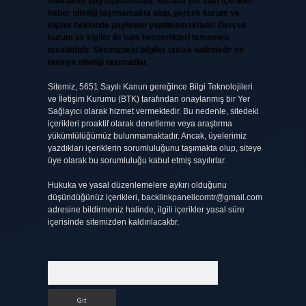
makaleler paylaşılmaktadır. Burada yer alan içerikler
haber niteliği taşımamakta olup, gerçek kurum ve
kişiler hakkında paylaşım yapılmamaktadır. Gerçek
kurum ve kişiler ile isim benzerlikleri tamamen
tesadüfidir. Sitemizdeki bilgiler taslak halindedir ve
tavsiye niteliği taşımazlar.
Sitemiz, 5651 Sayılı Kanun gereğince Bilgi Teknolojileri
ve İletişim Kurumu (BTK) tarafından onaylanmış bir Yer
Sağlayıcı olarak hizmet vermektedir. Bu nedenle, sitedeki
içerikleri proaktif olarak denetleme veya araştırma
yükümlülüğümüz bulunmamaktadır. Ancak, üyelerimiz
yazdıkları içeriklerin sorumluluğunu taşımakta olup, siteye
üye olarak bu sorumluluğu kabul etmiş sayılırlar.
Hukuka ve yasal düzenlemelere aykırı olduğunu
düşündüğünüz içerikleri,
backlinkpanelicomtr@gmail.com
adresine bildirmeniz halinde, ilgili içerikler yasal süre
içerisinde sitemizden kaldırılacaktır.
g
Arama