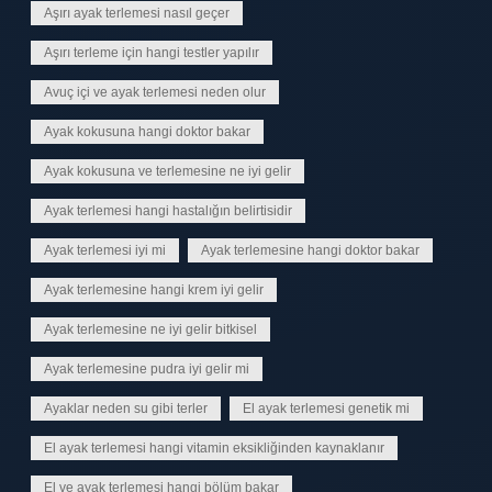
Aşırı ayak terlemesi nasıl geçer
Aşırı terleme için hangi testler yapılır
Avuç içi ve ayak terlemesi neden olur
Ayak kokusuna hangi doktor bakar
Ayak kokusuna ve terlemesine ne iyi gelir
Ayak terlemesi hangi hastalığın belirtisidir
Ayak terlemesi iyi mi
Ayak terlemesine hangi doktor bakar
Ayak terlemesine hangi krem iyi gelir
Ayak terlemesine ne iyi gelir bitkisel
Ayak terlemesine pudra iyi gelir mi
Ayaklar neden su gibi terler
El ayak terlemesi genetik mi
El ayak terlemesi hangi vitamin eksikliğinden kaynaklanır
El ve ayak terlemesi hangi bölüm bakar