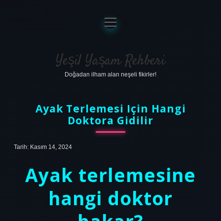
menüyü
aç
Anasayfa
Gizlilik Politikası
Yeşil Yaşam Rehberi
Doğadan ilham alan neşeli fikirler!
Yasal Uyarı
Hakkımızda
Ayak Terlemesi Için Hangi
Doktora Gidilir
Tarih: Kasım 14, 2024
Ayak terlemesine
hangi doktor