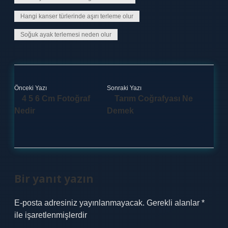
Hangi kanser türlerinde aşırı terleme olur
Soğuk ayak terlemesi neden olur
Önceki Yazı
Sonraki Yazı
4 5 6 Cm Fotoğraf
Tarım Coğrafyası Ne
Nedir
Demek
Bir yanıt yazın
E-posta adresiniz yayınlanmayacak.
Gerekli alanlar
*
ile işaretlenmişlerdir