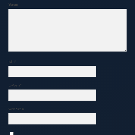
Yorum
İsim*
E-Posta*
Web Sitesi