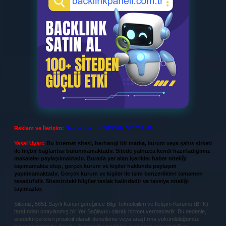
Reklam ve İletişim:
Skype: live:.cid.575569c608265c69
Yasal Uyarı:
Bu internet sitesi, herhangi bir marka, kurum veya şahıs şirketi
ile hiçbir bağlantısı bulunmamaktadır. Sitede yalnızca kendi hazırladığımız
makaleler paylaşılmaktadır. Burada yer alan içerikler haber niteliği
taşımamakta olup, gerçek kurum ve kişiler hakkında paylaşım
yapılmamaktadır. Gerçek kurum ve kişiler ile isim benzerlikleri tamamen
tesadüfidir. Sitemizdeki bilgiler taslak halindedir ve tavsiye niteliği
taşımazlar.
Sitemiz, 5651 Sayılı Kanun gereğince Bilgi Teknolojileri ve İletişim Kurumu (BTK)
tarafından onaylanmış bir Yer Sağlayıcı olarak hizmet vermektedir. Bu nedenle,
sitedeki içerikleri proaktif olarak denetleme veya araştırma yükümlülüğümüz