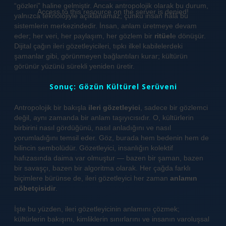
“gözleri” haline gelmiştir. Ancak antropolojik olarak bu durum,
Access to this resource on the server is denied!
yalnızca teknolojiyle açıklanamaz; çünkü insan hâlâ bu
sistemlerin merkezindedir. İnsan, anlam üretmeye devam
eder; her veri, her paylaşım, her gözlem bir
ritüel
e dönüşür.
Dijital çağın ileri gözetleyicileri, tıpkı ilkel kabilelerdeki
şamanlar gibi, görünmeyen bağlantıları kurar; kültürün
görünür yüzünü sürekli yeniden üretir.
Sonuç: Gözün Kültürel Serüveni
Antropolojik bir bakışla
ileri gözetleyici
, sadece bir gözlemci
değil, aynı zamanda bir anlam taşıyıcısıdır. O, kültürlerin
birbirini nasıl gördüğünü, nasıl anladığını ve nasıl
yorumladığını temsil eder. Göz, burada hem bedenin hem de
bilincin sembolüdür. Gözetleyici, insanlığın kolektif
hafızasında daima var olmuştur — bazen bir şaman, bazen
bir savaşçı, bazen bir algoritma olarak. Her çağda farklı
biçimlere bürünse de, ileri gözetleyici her zaman
anlamın
nöbetçisidir
.
İşte bu yüzden, ileri gözetleyicinin anlamını çözmek;
kültürlerin bakışını, kimliklerin sınırlarını ve insanın varoluşsal