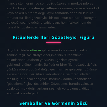
inanç sistemlerinin ve sembolik düzenlerin merkezinde yer
alır. Bu bağlamda
ileri gözetleyici
kavramı, sadece teknolojik
veya askeri bir terim değil, aynı zamanda derin bir kültürel
metafordur. İleri gözetleyici; bir toplumun sınırlarını koruyan,
geleceği sezme gücüne sahip olan, hem fiziksel hem de
ruhsal bir gözlemciyi temsil eder.
Ritüellerde İleri Gözetleyici Figürü
Birçok kültürde
ritüeller
gözetleme kavramını kutsal bir
zemine taşır. Avustralya Aborjinlerinin “Dreamtime”
anlatılarında, ataların yeryüzünü gözlemleyerek
şekillendirdiğine inanılır. Bu figürler birer “ileri gözetleyici”dir;
çünkü sadece bugünü değil, geçmişin ve geleceğin bütünsel
akışını da görürler. Afrika kabilelerinde ise tören liderleri,
topluluğun ruhsal dengesini korumak adına kehanetlerle
“gözetleme” işlevi üstlenirler. Gözetleme, burada yalnızca
gözle görmek değil,
anlamı sezmek
ve toplumsal düzeni
korumakla eşdeğerdir.
Semboller ve Görmenin Gücü