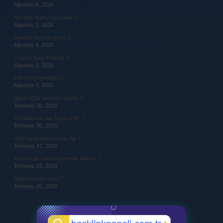
Ağustos 6, 2026
Kovacic maaşı ne kadar ?
Ağustos 5, 2026
Avantaj faul sayılır mı ?
Ağustos 4, 2026
7 Uzun Sure Nelerdir ?
Ağustos 3, 2026
340 hangi hesaptır ?
Ağustos 3, 2026
Şirket KDV nereden ödenir ?
Temmuz 30, 2026
23 baklavalı sac fiyatı nedir ?
Temmuz 30, 2026
Açık hava basıncı kaç hg ?
Temmuz 27, 2026
Kozmolojik kanıt ne demek felsefe ?
Temmuz 26, 2026
Kallavi kavun nasıl ?
Temmuz 25, 2026