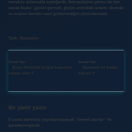
merakını anlamakla eşdeğerdir. Antropolojinin görevi de tam
olarak budur: göreni görmek, gözün ardındaki anlamı okumak
ve insanın kendini nasıl gözlemlediğini çözümlemektir.
Tarih:
Makaleler
Önceki Yazı
Sonraki Yazı
Kuru öksürük boğaz kaşıntısı
Harcırah ne kadar
neden olur ?
ödenir ?
Bir yanıt yazın
E-posta adresiniz yayınlanmayacak.
Gerekli alanlar
*
ile
işaretlenmişlerdir