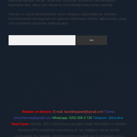
bulunmamaktadır. Ancak, üyelerimiz yazdıkları içeriklerin sorumluluğunu
taşımakta olup, siteye üye olarak bu sorumluluğu kabul etmiş sayılırlar.
Hukuka ve yasal düzenlemelere aykırı olduğunu düşündüğünüz içerikleri,
backlinkpanelicomtr@gmail.com
adresine bildirmeniz halinde, ilgili içerikler yasal
süre içerisinde sitemizden kaldırılacaktır.
Arama
Reklam ve İletişim:
E-mail:
backlinkpaneli@gmail.com
Teams:
forumhizmeti@gmail.com
Whatsapp: 0262 606 0 726
Telegram: @karabul
Yasal Uyarı:
Sitemiz, 5651 Sayılı Kanun gereğince Bilgi Teknolojileri ve İletişim
Kurumu (BTK) tarafından onaylanmış bir Yer Sağlayıcı olarak hizmet
vermektedir. Bu nedenle, sitedeki içerikleri proaktif olarak denetleme veya