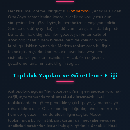
Her kültürde “görme” bir güçtür.
Göz sembolü
, Antik Mısır’dan
Orta Asya şamanizmine kadar, bilgelik ve koruyuculuğun
simgesidir. İleri gözetleyici, bu sembolizmin yaşayan halidir.
Sadece dış dünyayı değil, iç dünyanın akışlarını da takip eder.
Bu açıdan bakıldığında, ileri gözetleyici bir tür kültürel
arketiptir; insanın hem bireysel hem de kolektif bilinçle
kurduğu ilişkinin aynasıdır. Modern toplumlarda bu figür
teknolojik araçlarla, kameralarla, uydularla veya veri
sistemleriyle yeniden biçimlenir. Ancak özü değişmez:
gözetleme, anlamın sürekliliğini sağlar.
Topluluk Yapıları ve Gözetleme Etiği
Antropolojik açıdan “ileri gözetleyici”nin işlevi sadece korumak
değil, aynı zamanda
toplumsal etik
üretmektir. İlkel
topluluklarda bu görev genellikle yaşlı bilgeye, şamana veya
ruhani lidere aittir. Onlar hem topluluğu dış tehditlerden korur
hem de iç düzenin sürdürülebilirliğini sağlar. Modern
toplumlarda bu rol, istihbarat kurumları, medyalar veya veri
analistleri tarafından üstlenilmiş gibi görünür. Ancak kültürel