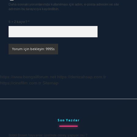
Daha sonraki yorumlarımda kullanılması için adım, e-posta adresim ve site
adresim bu tarayıcıya kaydedilsin.
6 + 2 kaçtır?
*
https://www.bengaliforum.net
https://denizahsap.com.tr
https://cinefilm.com.tr
Sitemap
Sidebar
Son Yazılar
Bobbi Brown hayvanlar üzerinde deney yapıyor mu ?