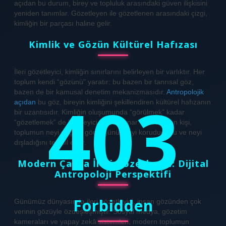
açıdan bu durum, birey ve topluluk arasındaki güven ilişkisini
yeniden tanımlar. Gözetleyen ile gözetlenen arasındaki çizgi,
kimliğin bir parçası haline gelir.
Kimlik ve Gözün Kültürel Hafızası
İleri gözetleyici, kimliğin sınırlarını belirleyen bir varlıktır. Her
toplum kendi “gözünü” yaratır: bu bazen bir tanrısal göz,
bazen de bir kamusal denetim mekanizmasıdır.
Antropolojik
403
açıdan
bu göz, bireyin kimliğini şekillendiren kültürel hafızanın
bir uzantısıdır. Kimliğin oluşumunda “görülmek” kadar
“gözetlemek” de belirleyici bir rol oynar. Gözetleyen kişi,
toplumun neyi değerli gördüğünü, neyi koruduğunu ve neyi
dışladığını temsil eder.
Modern Çağda İleri Gözetleyici: Dijital
Antropoloji Perspektifi
Forbidden
Günümüz dünyasında ileri gözetleyici, insan gözünden çok
verinin gözüyle özdeşleşmiştir. Sosyal medya, gözetim
kameraları ve yapay zekâ sistemleri, modern toplumun