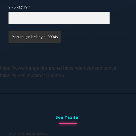
9 - 5 kaçtır?
*
https://www.bengaliforum.net
https://denizahsap.com.tr
https://cinefilm.com.tr
Sitemap
Sidebar
Son Yazılar
Teyplerde din ne demek ?