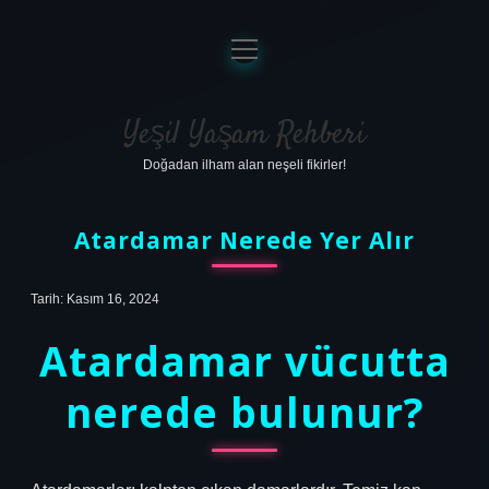
menüyü
aç
Anasayfa
Gizlilik Politikası
Yeşil Yaşam Rehberi
Doğadan ilham alan neşeli fikirler!
Yasal Uyarı
Hakkımızda
Atardamar Nerede Yer Alır
Tarih: Kasım 16, 2024
Atardamar vücutta
nerede bulunur?