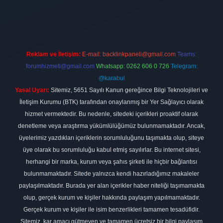
lexbett.net
Reklam ve İletişim:
E-mail:
backlinkpaneli@gmail.com
Teams:
forumhizmeti@gmail.com
Whatsapp: 0262 606 0 726
Telegram:
@karabul
Yasal Uyarı:
Sitemiz, 5651 Sayılı Kanun gereğince Bilgi Teknolojileri ve
İletişim Kurumu (BTK) tarafından onaylanmış bir Yer Sağlayıcı olarak
hizmet vermektedir. Bu nedenle, sitedeki içerikleri proaktif olarak
denetleme veya araştırma yükümlülüğümüz bulunmamaktadır. Ancak,
üyelerimiz yazdıkları içeriklerin sorumluluğunu taşımakta olup, siteye
üye olarak bu sorumluluğu kabul etmiş sayılırlar. Bu internet sitesi,
herhangi bir marka, kurum veya şahıs şirketi ile hiçbir bağlantısı
bulunmamaktadır. Sitede yalnızca kendi hazırladığımız makaleler
paylaşılmaktadır. Burada yer alan içerikler haber niteliği taşımamakta
olup, gerçek kurum ve kişiler hakkında paylaşım yapılmamaktadır.
Gerçek kurum ve kişiler ile isim benzerlikleri tamamen tesadüfidir.
Sitemiz, kar amacı gütmeyen ve tamamen ücretsiz bir bilgi paylaşım