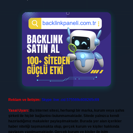
Reklam ve İletişim:
Skype: live:.cid.575569c608265c69
Yasal Uyarı:
Bu internet sitesi, herhangi bir marka, kurum veya şahıs
şirketi ile hiçbir bağlantısı bulunmamaktadır. Sitede yalnızca kendi
hazırladığımız makaleler paylaşılmaktadır. Burada yer alan içerikler
haber niteliği taşımamakta olup, gerçek kurum ve kişiler hakkında
paylaşım yapılmamaktadır. Gerçek kurum ve kişiler ile isim