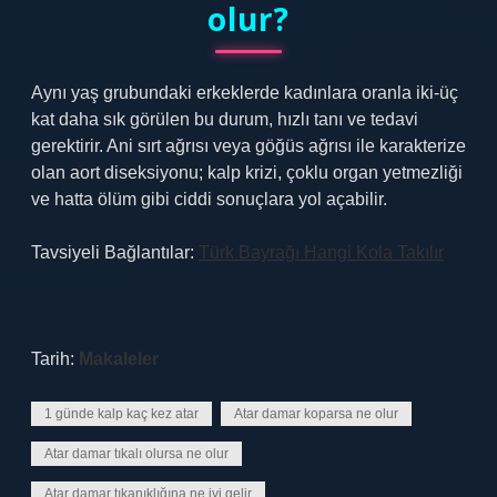
olur?
Aynı yaş grubundaki erkeklerde kadınlara oranla iki-üç
kat daha sık görülen bu durum, hızlı tanı ve tedavi
gerektirir. Ani sırt ağrısı veya göğüs ağrısı ile karakterize
olan aort diseksiyonu; kalp krizi, çoklu organ yetmezliği
ve hatta ölüm gibi ciddi sonuçlara yol açabilir.
Tavsiyeli Bağlantılar:
Türk Bayrağı Hangi Kola Takılır
Tarih:
Makaleler
1 günde kalp kaç kez atar
Atar damar koparsa ne olur
Atar damar tıkalı olursa ne olur
Atar damar tıkanıklığına ne iyi gelir