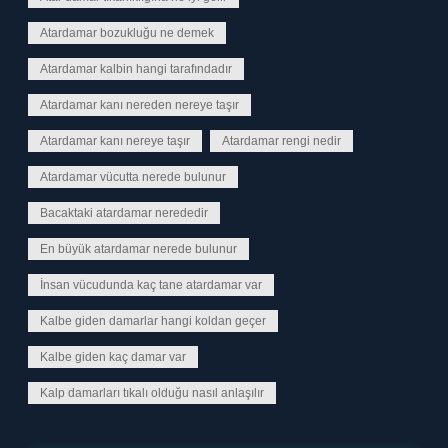
Atardamar bozukluğu ne demek
Atardamar kalbin hangi tarafındadır
Atardamar kanı nereden nereye taşır
Atardamar kanı nereye taşır
Atardamar rengi nedir
Atardamar vücutta nerede bulunur
Bacaktaki atardamar nerededir
En büyük atardamar nerede bulunur
İnsan vücudunda kaç tane atardamar var
Kalbe giden damarlar hangi koldan geçer
Kalbe giden kaç damar var
Kalp damarları tıkalı olduğu nasıl anlaşılır