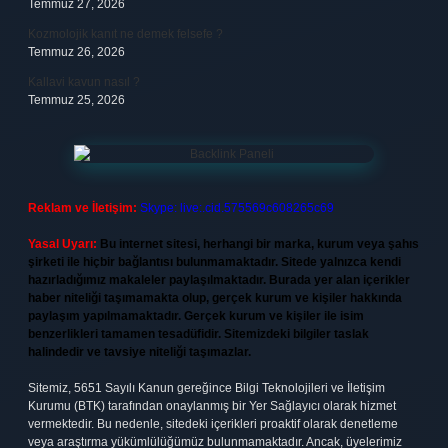
Temmuz 27, 2026
Kozmolojik kanıt ne demek felsefe ?
Temmuz 26, 2026
Kallavi kavun nasıl ?
Temmuz 25, 2026
Reklam ve İletişim:
Skype: live:.cid.575569c608265c69
Yasal Uyarı:
Bu internet sitesi, herhangi bir marka, kurum veya şahıs
şirketi ile hiçbir bağlantısı bulunmamaktadır. Sitede yalnızca kendi
hazırladığımız makaleler paylaşılmaktadır. Burada yer alan içerikler
haber niteliği taşımamakta olup, gerçek kurum ve kişiler hakkında
paylaşım yapılmamaktadır. Gerçek kurum ve kişiler ile isim
benzerlikleri tamamen tesadüfidir. Sitemizdeki bilgiler taslak
halindedir ve tavsiye niteliği taşımazlar.
Sitemiz, 5651 Sayılı Kanun gereğince Bilgi Teknolojileri ve İletişim
Kurumu (BTK) tarafından onaylanmış bir Yer Sağlayıcı olarak hizmet
vermektedir. Bu nedenle, sitedeki içerikleri proaktif olarak denetleme
veya araştırma yükümlülüğümüz bulunmamaktadır. Ancak, üyelerimiz