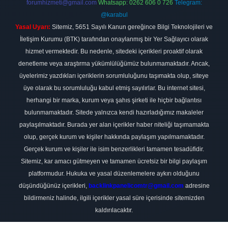
forumhizmeti@gmail.com
Whatsapp: 0262 606 0 726
Telegram:
@karabul
Yasal Uyarı:
Sitemiz, 5651 Sayılı Kanun gereğince Bilgi Teknolojileri ve
İletişim Kurumu (BTK) tarafından onaylanmış bir Yer Sağlayıcı olarak
hizmet vermektedir. Bu nedenle, sitedeki içerikleri proaktif olarak
denetleme veya araştırma yükümlülüğümüz bulunmamaktadır. Ancak,
üyelerimiz yazdıkları içeriklerin sorumluluğunu taşımakta olup, siteye
üye olarak bu sorumluluğu kabul etmiş sayılırlar. Bu internet sitesi,
herhangi bir marka, kurum veya şahıs şirketi ile hiçbir bağlantısı
bulunmamaktadır. Sitede yalnızca kendi hazırladığımız makaleler
paylaşılmaktadır. Burada yer alan içerikler haber niteliği taşımamakta
olup, gerçek kurum ve kişiler hakkında paylaşım yapılmamaktadır.
Gerçek kurum ve kişiler ile isim benzerlikleri tamamen tesadüfidir.
Sitemiz, kar amacı gütmeyen ve tamamen ücretsiz bir bilgi paylaşım
platformudur. Hukuka ve yasal düzenlemelere aykırı olduğunu
düşündüğünüz içerikleri,
backlinkpanelicomtr@gmail.com
adresine
bildirmeniz halinde, ilgili içerikler yasal süre içerisinde sitemizden
kaldırılacaktır.