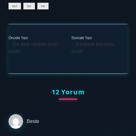
asr
lar
ve
Önceki Yazı
Sonraki Yazı
En hızlı ulaşım aracı
Asabiye kavramı
nedir
nedir
12 Yorum
Beste