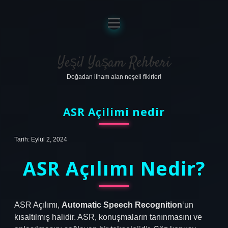
menüyü
aç
Anasayfa
Gizlilik Politikası
Yeşil Yaşam Rehberi
Doğadan ilham alan neşeli fikirler!
Yasal Uyarı
Hakkımızda
ASR Açilimi nedir
Tarih: Eylül 2, 2024
ASR Açılımı Nedir?
ASR Açılımı,
Automatic Speech Recognition
‘un
kısaltılmış halidir. ASR, konuşmaların tanınmasını ve