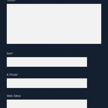
Yorum
İsim*
E-Posta*
Web Sitesi