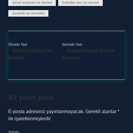
Güzel endamlı ne demek
Sofistike tarz ne demek
Zarafetli ne demektir
Önceki Yazı
Sonraki Yazı
Kekik Ingilizce Ne
Parabol Hangi Dersin
Demek
Konusu
Bir yanıt yazın
E-posta adresiniz yayınlanmayacak.
Gerekli alanlar
*
ile işaretlenmişlerdir
Yorum