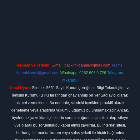
bet
elexbett.net
Reklam ve İletişim:
E-mail:
backlinkpaneli@gmail.com
Teams:
forumhizmeti@gmail.com
Whatsapp: 0262 606 0 726
Telegram:
@karabul
Yasal Uyarı:
Sitemiz, 5651 Sayılı Kanun gereğince Bilgi Teknolojileri ve
İletişim Kurumu (BTK) tarafından onaylanmış bir Yer Sağlayıcı olarak
hizmet vermektedir. Bu nedenle, sitedeki içerikleri proaktif olarak
denetleme veya araştırma yükümlülüğümüz bulunmamaktadır. Ancak,
üyelerimiz yazdıkları içeriklerin sorumluluğunu taşımakta olup, siteye
üye olarak bu sorumluluğu kabul etmiş sayılırlar. Bu internet sitesi,
herhangi bir marka, kurum veya şahıs şirketi ile hiçbir bağlantısı