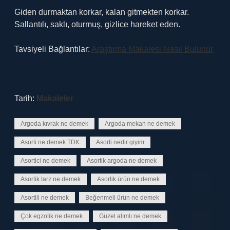
Giden durmaktan korkar, kalan gitmekten korkar.
Sallantılı, saklı, oturmuş, gizlice hareket eden.
Tavsiyeli Bağlantılar:
Araştırma Makalesi Nasıl Bulunur
Tarih:
Makaleler
Argoda kıvrak ne demek
Argoda mekan ne demek
Asorti ne demek TDK
Asorti nedir giyim
Asortici ne demek
Asortik argoda ne demek
Asortik tarz ne demek
Asortik ürün ne demek
Asortili ne demek
Beğenmeli ürün ne demek
Çok egzotik ne demek
Güzel alımlı ne demek