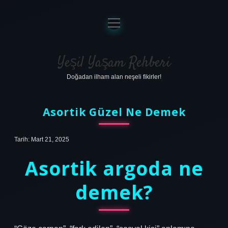
menüyü
aç
Anasayfa
Gizlilik Politikası
Yeşil Yaşam Rehberi
Doğadan ilham alan neşeli fikirler!
Yasal Uyarı
Hakkımızda
Asortik Güzel Ne Demek
Tarih: Mart 21, 2025
Asortik argoda ne
demek?