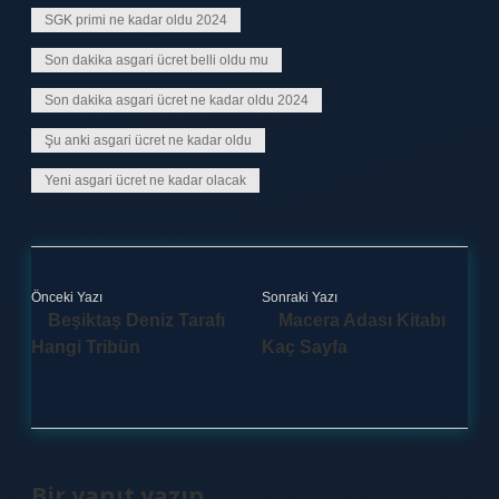
SGK primi ne kadar oldu 2024
Son dakika asgari ücret belli oldu mu
Son dakika asgari ücret ne kadar oldu 2024
Şu anki asgari ücret ne kadar oldu
Yeni asgari ücret ne kadar olacak
Önceki Yazı
Sonraki Yazı
Beşiktaş Deniz Tarafı
Macera Adası Kitabı
Hangi Tribün
Kaç Sayfa
Bir yanıt yazın