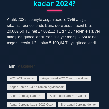
kadar 2024?
Aralık 2023 itibariyle asgari ücrette %49 artışla
rakamlar güncellendi. Buna göre asgari ücret brüt
20.002,50 TL, net 17.002,12 TL’dir. Bu nedenle stajyer
maaşı da güncellendi. Yeni stajyer maaşı 2024’te net
asgari ücretin 1/3’ü olan 5.100,64 TL’ye güncellendi.
Tarih:
Makaleler
2024 AGI ne kadar
Asgari ücret 2024 2 zam olacak mı
Asgari ücret 2024 ne zaman açıklanacak
Asgari ücret açıklandı mı
Asgari ücret ara zam var mı
Asgari ücret ne kadar 2025 Ocak
Brüt asgari ücret ne demek