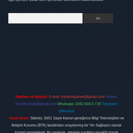
Arama
bet
elexbett.net
Reklam ve İletişim:
E-mail:
backlinkpaneli@gmail.com
Teams:
forumhizmeti@gmail.com
Whatsapp: 0262 606 0 726
Telegram:
@karabul
Yasal Uyarı:
Sitemiz, 5651 Sayılı Kanun gereğince Bilgi Teknolojileri ve
İletişim Kurumu (BTK) tarafından onaylanmış bir Yer Sağlayıcı olarak
hizmet vermektedir. Bu nedenle, sitedeki içerikleri proaktif olarak