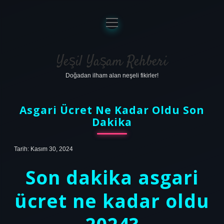
menüyü
aç
Anasayfa
Gizlilik Politikası
Yeşil Yaşam Rehberi
Doğadan ilham alan neşeli fikirler!
Yasal Uyarı
Hakkımızda
Asgari Ücret Ne Kadar Oldu Son
Dakika
Tarih: Kasım 30, 2024
Son dakika asgari
ücret ne kadar oldu