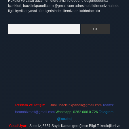
Hukuka ve yasal düzenlemelere aykırı olduğunu düşündüğünüz
içerikleri,
backlinkpanelicomtr@gmail.com
adresine bildirmeniz halinde,
ilgili içerikler yasal süre içerisinde sitemizden kaldırılacaktır.
Arama
bet
elexbett.net
Reklam ve İletişim:
E-mail:
backlinkpaneli@gmail.com
Teams:
forumhizmeti@gmail.com
Whatsapp: 0262 606 0 726
Telegram:
@karabul
Yasal Uyarı:
Sitemiz, 5651 Sayılı Kanun gereğince Bilgi Teknolojileri ve