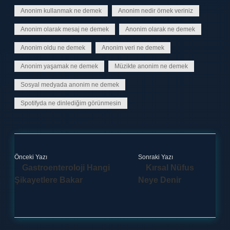
Anonim kullanmak ne demek
Anonim nedir örnek veriniz
Anonim olarak mesaj ne demek
Anonim olarak ne demek
Anonim oldu ne demek
Anonim veri ne demek
Anonim yaşamak ne demek
Müzikte anonim ne demek
Sosyal medyada anonim ne demek
Spotifyda ne dinlediğim görünmesin
Önceki Yazı
Sonraki Yazı
Gastroenteroloji Hangi
Kırsal Nüfus
Şikayetlere Bakar
Neye Denir