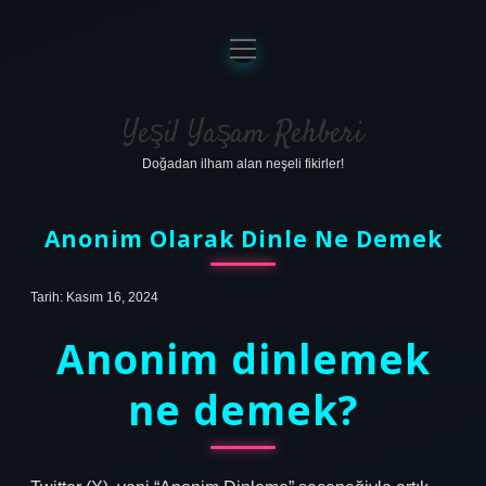
menüyü
aç
Anasayfa
Gizlilik Politikası
Yeşil Yaşam Rehberi
Doğadan ilham alan neşeli fikirler!
Yasal Uyarı
Hakkımızda
Anonim Olarak Dinle Ne Demek
Tarih: Kasım 16, 2024
Anonim dinlemek
ne demek?