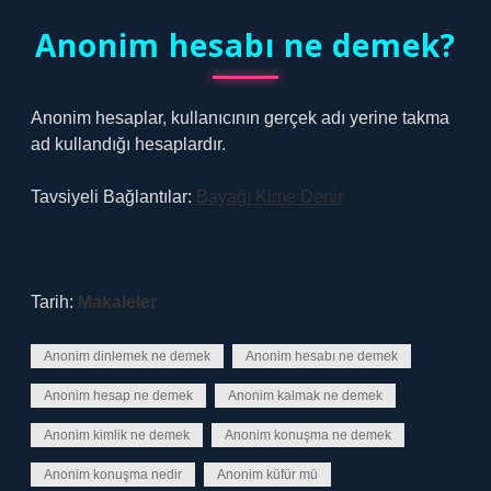
Anonim hesabı ne demek?
Anonim hesaplar, kullanıcının gerçek adı yerine takma
ad kullandığı hesaplardır.
Tavsiyeli Bağlantılar:
Bayağı Kime Denir
Tarih:
Makaleler
Anonim dinlemek ne demek
Anonim hesabı ne demek
Anonim hesap ne demek
Anonim kalmak ne demek
Anonim kimlik ne demek
Anonim konuşma ne demek
Anonim konuşma nedir
Anonim küfür mü