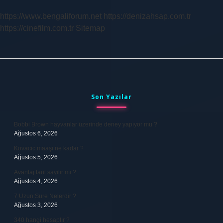
https://www.bengaliforum.net
https://denizahsap.com.tr
https://cinefilm.com.tr
Sitemap
Sidebar
Son Yazılar
Bobbi Brown hayvanlar üzerinde deney yapıyor mu ?
Ağustos 6, 2026
Kovacic maaşı ne kadar ?
Ağustos 5, 2026
Avantaj faul sayılır mı ?
Ağustos 4, 2026
7 Uzun Sure Nelerdir ?
Ağustos 3, 2026
340 hangi hesaptır ?