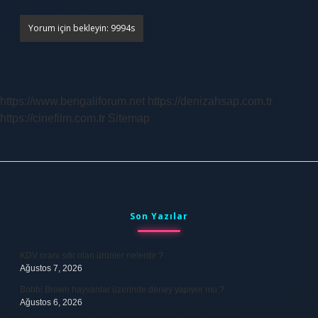
https://www.bengaliforum.net
https://denizahsap.com.tr
https://cinefilm.com.tr
Sitemap
Sidebar
Son Yazılar
KDV oranı sıfır olan ürünler nelerdir ?
Ağustos 7, 2026
Bobbi Brown hayvanlar üzerinde deney yapıyor mu ?
Ağustos 6, 2026