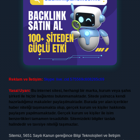
Reklam ve İletişim:
Skype: live:.cid.575569c608265c69
Yasal Uyarı:
Bu internet sitesi, herhangi bir marka, kurum veya şahıs
şirketi ile hiçbir bağlantısı bulunmamaktadır. Sitede yalnızca kendi
hazırladığımız makaleler paylaşılmaktadır. Burada yer alan içerikler
haber niteliği taşımamakta olup, gerçek kurum ve kişiler hakkında
paylaşım yapılmamaktadır. Gerçek kurum ve kişiler ile isim
benzerlikleri tamamen tesadüfidir. Sitemizdeki bilgiler taslak
halindedir ve tavsiye niteliği taşımazlar.
Sitemiz, 5651 Sayılı Kanun gereğince Bilgi Teknolojileri ve İletişim