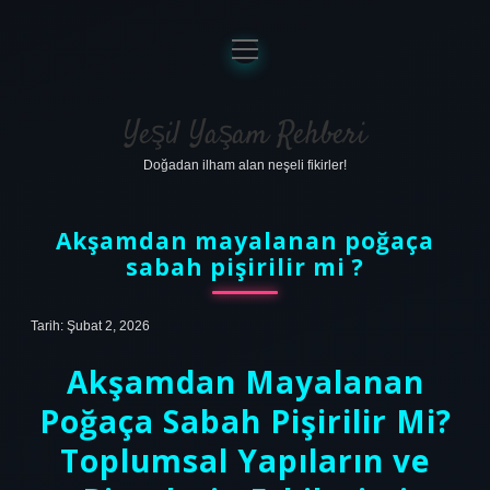
menüyü
aç
Anasayfa
Gizlilik Politikası
Yeşil Yaşam Rehberi
Doğadan ilham alan neşeli fikirler!
Yasal Uyarı
Hakkımızda
Akşamdan mayalanan poğaça
sabah pişirilir mi ?
Tarih: Şubat 2, 2026
Akşamdan Mayalanan
Poğaça Sabah Pişirilir Mi?
Toplumsal Yapıların ve