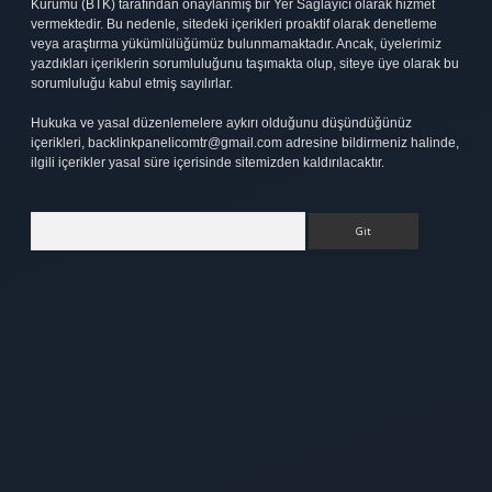
Kurumu (BTK) tarafından onaylanmış bir Yer Sağlayıcı olarak hizmet
vermektedir. Bu nedenle, sitedeki içerikleri proaktif olarak denetleme
veya araştırma yükümlülüğümüz bulunmamaktadır. Ancak, üyelerimiz
yazdıkları içeriklerin sorumluluğunu taşımakta olup, siteye üye olarak bu
sorumluluğu kabul etmiş sayılırlar.
Hukuka ve yasal düzenlemelere aykırı olduğunu düşündüğünüz
içerikleri,
backlinkpanelicomtr@gmail.com
adresine bildirmeniz halinde,
ilgili içerikler yasal süre içerisinde sitemizden kaldırılacaktır.
Arama
et
elexbett.net