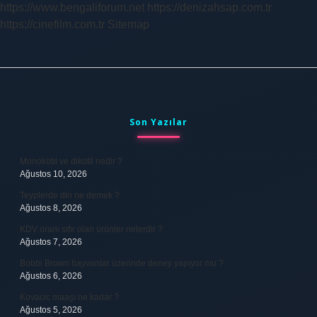
https://www.bengaliforum.net
https://denizahsap.com.tr
https://cinefilm.com.tr
Sitemap
Sidebar
Son Yazılar
Monokotil ve dikotil nedir ?
Ağustos 10, 2026
Teyplerde din ne demek ?
Ağustos 8, 2026
KDV oranı sıfır olan ürünler nelerdir ?
Ağustos 7, 2026
Bobbi Brown hayvanlar üzerinde deney yapıyor mu ?
Ağustos 6, 2026
Kovacic maaşı ne kadar ?
Ağustos 5, 2026