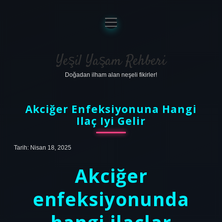
menüyü
aç
Anasayfa
Gizlilik Politikası
Yeşil Yaşam Rehberi
Doğadan ilham alan neşeli fikirler!
Yasal Uyarı
Hakkımızda
Akciğer Enfeksiyonuna Hangi
Ilaç Iyi Gelir
Tarih: Nisan 18, 2025
Akciğer
enfeksiyonunda