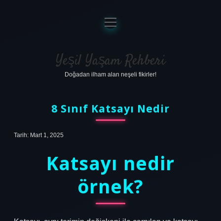
menüyü
aç
Anasayfa
Gizlilik Politikası
Yeşil Yaşam Rehberi
Doğadan ilham alan neşeli fikirler!
Yasal Uyarı
Hakkımızda
8 Sınıf Katsayı Nedir
Tarih: Mart 1, 2025
Katsayı nedir
örnek?