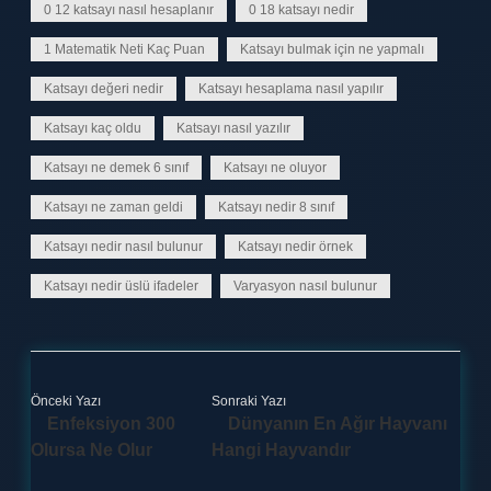
0 12 katsayı nasıl hesaplanır
0 18 katsayı nedir
1 Matematik Neti Kaç Puan
Katsayı bulmak için ne yapmalı
Katsayı değeri nedir
Katsayı hesaplama nasıl yapılır
Katsayı kaç oldu
Katsayı nasıl yazılır
Katsayı ne demek 6 sınıf
Katsayı ne oluyor
Katsayı ne zaman geldi
Katsayı nedir 8 sınıf
Katsayı nedir nasıl bulunur
Katsayı nedir örnek
Katsayı nedir üslü ifadeler
Varyasyon nasıl bulunur
Önceki Yazı
Sonraki Yazı
Enfeksiyon 300
Dünyanın En Ağır Hayvanı
Olursa Ne Olur
Hangi Hayvandır