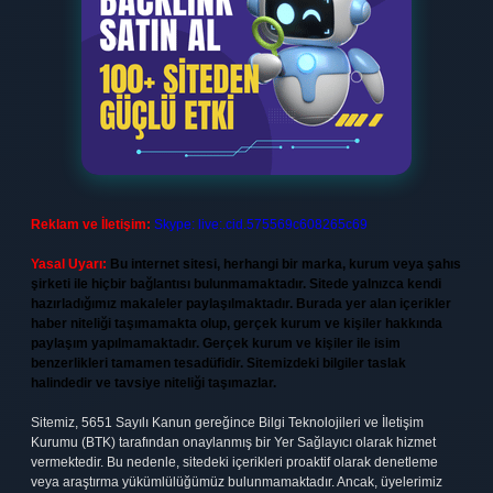
Reklam ve İletişim:
Skype: live:.cid.575569c608265c69
Yasal Uyarı:
Bu internet sitesi, herhangi bir marka, kurum veya şahıs
şirketi ile hiçbir bağlantısı bulunmamaktadır. Sitede yalnızca kendi
hazırladığımız makaleler paylaşılmaktadır. Burada yer alan içerikler
haber niteliği taşımamakta olup, gerçek kurum ve kişiler hakkında
paylaşım yapılmamaktadır. Gerçek kurum ve kişiler ile isim
benzerlikleri tamamen tesadüfidir. Sitemizdeki bilgiler taslak
halindedir ve tavsiye niteliği taşımazlar.
Sitemiz, 5651 Sayılı Kanun gereğince Bilgi Teknolojileri ve İletişim
Kurumu (BTK) tarafından onaylanmış bir Yer Sağlayıcı olarak hizmet
vermektedir. Bu nedenle, sitedeki içerikleri proaktif olarak denetleme
veya araştırma yükümlülüğümüz bulunmamaktadır. Ancak, üyelerimiz