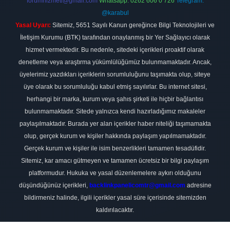
forumhizmeti@gmail.com
Whatsapp: 0262 606 0 726
Telegram:
@karabul
Yasal Uyarı:
Sitemiz, 5651 Sayılı Kanun gereğince Bilgi Teknolojileri ve
İletişim Kurumu (BTK) tarafından onaylanmış bir Yer Sağlayıcı olarak
hizmet vermektedir. Bu nedenle, sitedeki içerikleri proaktif olarak
denetleme veya araştırma yükümlülüğümüz bulunmamaktadır. Ancak,
üyelerimiz yazdıkları içeriklerin sorumluluğunu taşımakta olup, siteye
üye olarak bu sorumluluğu kabul etmiş sayılırlar. Bu internet sitesi,
herhangi bir marka, kurum veya şahıs şirketi ile hiçbir bağlantısı
bulunmamaktadır. Sitede yalnızca kendi hazırladığımız makaleler
paylaşılmaktadır. Burada yer alan içerikler haber niteliği taşımamakta
olup, gerçek kurum ve kişiler hakkında paylaşım yapılmamaktadır.
Gerçek kurum ve kişiler ile isim benzerlikleri tamamen tesadüfidir.
Sitemiz, kar amacı gütmeyen ve tamamen ücretsiz bir bilgi paylaşım
platformudur. Hukuka ve yasal düzenlemelere aykırı olduğunu
düşündüğünüz içerikleri,
backlinkpanelicomtr@gmail.com
adresine
bildirmeniz halinde, ilgili içerikler yasal süre içerisinde sitemizden
kaldırılacaktır.