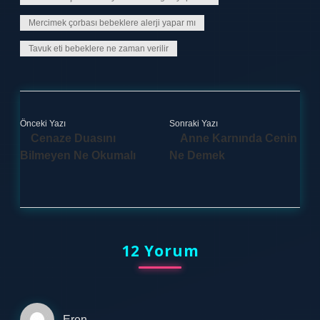
Mercimek çorbası bebeklere alerji yapar mı
Tavuk eti bebeklere ne zaman verilir
Önceki Yazı
Sonraki Yazı
Cenaze Duasını
Anne Karnında Cenin
Bilmeyen Ne Okumalı
Ne Demek
12 Yorum
Eren