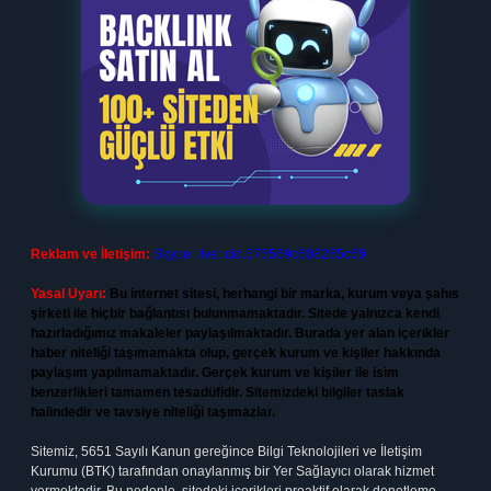
Reklam ve İletişim:
Skype: live:.cid.575569c608265c69
Yasal Uyarı:
Bu internet sitesi, herhangi bir marka, kurum veya şahıs
şirketi ile hiçbir bağlantısı bulunmamaktadır. Sitede yalnızca kendi
hazırladığımız makaleler paylaşılmaktadır. Burada yer alan içerikler
haber niteliği taşımamakta olup, gerçek kurum ve kişiler hakkında
paylaşım yapılmamaktadır. Gerçek kurum ve kişiler ile isim
benzerlikleri tamamen tesadüfidir. Sitemizdeki bilgiler taslak
halindedir ve tavsiye niteliği taşımazlar.
Sitemiz, 5651 Sayılı Kanun gereğince Bilgi Teknolojileri ve İletişim
Kurumu (BTK) tarafından onaylanmış bir Yer Sağlayıcı olarak hizmet