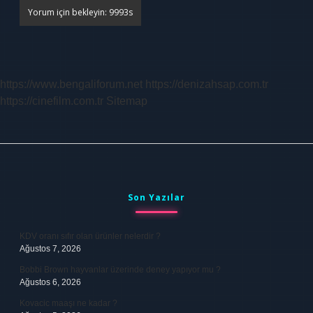
https://www.bengaliforum.net
https://denizahsap.com.tr
https://cinefilm.com.tr
Sitemap
Sidebar
Son Yazılar
KDV oranı sıfır olan ürünler nelerdir ?
Ağustos 7, 2026
Bobbi Brown hayvanlar üzerinde deney yapıyor mu ?
Ağustos 6, 2026
Kovacic maaşı ne kadar ?