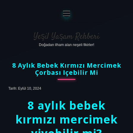
menüyü
aç
Anasayfa
Gizlilik Politikası
Yeşil Yaşam Rehberi
Doğadan ilham alan neşeli fikirler!
Yasal Uyarı
Hakkımızda
8 Aylık Bebek Kırmızı Mercimek
Çorbası Içebilir Mi
Tarih: Eylül 10, 2024
8 aylık bebek
kırmızı mercimek