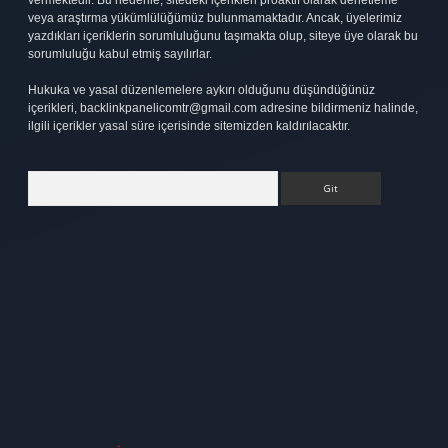
vermektedir. Bu nedenle, sitedeki içerikleri proaktif olarak denetleme
veya araştırma yükümlülüğümüz bulunmamaktadır. Ancak, üyelerimiz
yazdıkları içeriklerin sorumluluğunu taşımakta olup, siteye üye olarak bu
sorumluluğu kabul etmiş sayılırlar.
Hukuka ve yasal düzenlemelere aykırı olduğunu düşündüğünüz
içerikleri,
backlinkpanelicomtr@gmail.com
adresine bildirmeniz halinde,
ilgili içerikler yasal süre içerisinde sitemizden kaldırılacaktır.
Arama
et