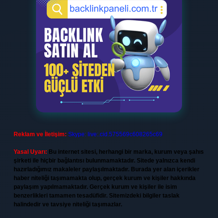
Reklam ve İletişim:
Skype: live:.cid.575569c608265c69
Yasal Uyarı:
Bu internet sitesi, herhangi bir marka, kurum veya şahıs
şirketi ile hiçbir bağlantısı bulunmamaktadır. Sitede yalnızca kendi
hazırladığımız makaleler paylaşılmaktadır. Burada yer alan içerikler
haber niteliği taşımamakta olup, gerçek kurum ve kişiler hakkında
paylaşım yapılmamaktadır. Gerçek kurum ve kişiler ile isim
benzerlikleri tamamen tesadüfidir. Sitemizdeki bilgiler taslak
halindedir ve tavsiye niteliği taşımazlar.