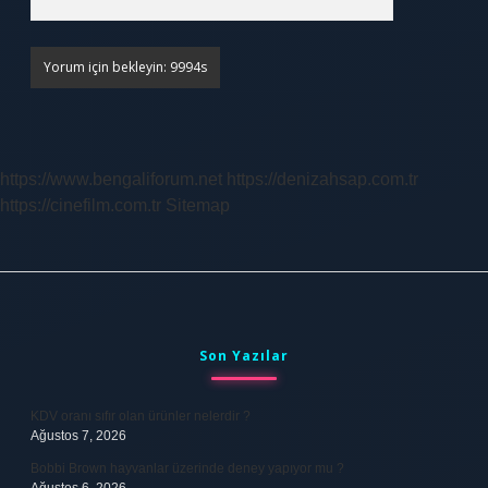
https://www.bengaliforum.net
https://denizahsap.com.tr
https://cinefilm.com.tr
Sitemap
Sidebar
Son Yazılar
KDV oranı sıfır olan ürünler nelerdir ?
Ağustos 7, 2026
Bobbi Brown hayvanlar üzerinde deney yapıyor mu ?