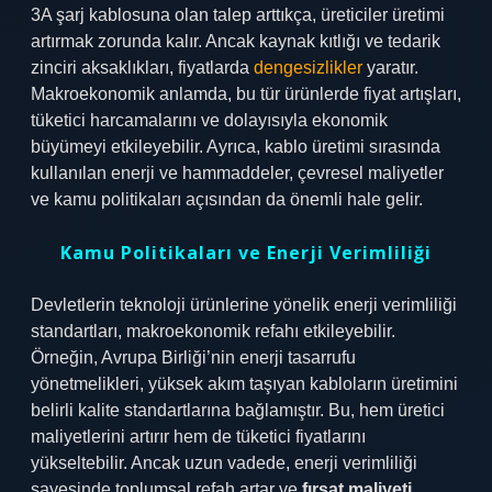
3A şarj kablosuna olan talep arttıkça, üreticiler üretimi
artırmak zorunda kalır. Ancak kaynak kıtlığı ve tedarik
zinciri aksaklıkları, fiyatlarda
dengesizlikler
yaratır.
Makroekonomik anlamda, bu tür ürünlerde fiyat artışları,
tüketici harcamalarını ve dolayısıyla ekonomik
büyümeyi etkileyebilir. Ayrıca, kablo üretimi sırasında
kullanılan enerji ve hammaddeler, çevresel maliyetler
ve kamu politikaları açısından da önemli hale gelir.
Kamu Politikaları ve Enerji Verimliliği
Devletlerin teknoloji ürünlerine yönelik enerji verimliliği
standartları, makroekonomik refahı etkileyebilir.
Örneğin, Avrupa Birliği’nin enerji tasarrufu
yönetmelikleri, yüksek akım taşıyan kabloların üretimini
belirli kalite standartlarına bağlamıştır. Bu, hem üretici
maliyetlerini artırır hem de tüketici fiyatlarını
yükseltebilir. Ancak uzun vadede, enerji verimliliği
sayesinde toplumsal refah artar ve
fırsat maliyeti