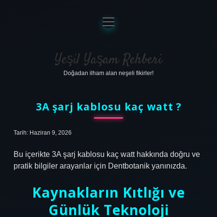
menüyü
aç
Anasayfa
Gizlilik Politikası
Yeşil Yaşam Rehberi
Doğadan ilham alan neşeli fikirler!
Yasal Uyarı
Hakkımızda
3A şarj kablosu kaç watt ?
Tarih: Haziran 9, 2026
Bu içerikte 3A şarj kablosu kaç watt hakkında doğru ve
pratik bilgiler arayanlar için Dentbotanik yanınızda.
Kaynakların Kıtlığı ve
Günlük Teknoloji