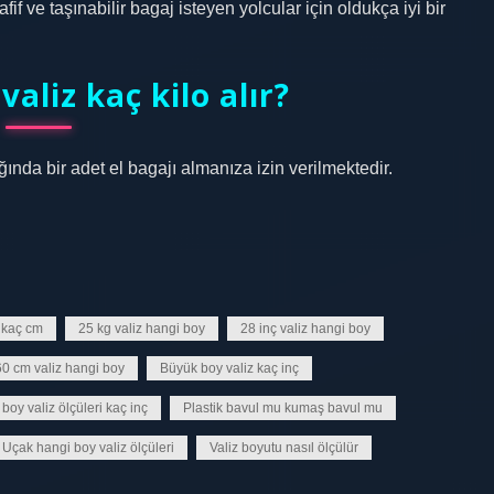
 ve taşınabilir bagaj isteyen yolcular için oldukça iyi bir
aliz kaç kilo alır?
nda bir adet el bagajı almanıza izin verilmektedir.
 kaç cm
25 kg valiz hangi boy
28 inç valiz hangi boy
60 cm valiz hangi boy
Büyük boy valiz kaç inç
 boy valiz ölçüleri kaç inç
Plastik bavul mu kumaş bavul mu
Uçak hangi boy valiz ölçüleri
Valiz boyutu nasıl ölçülür