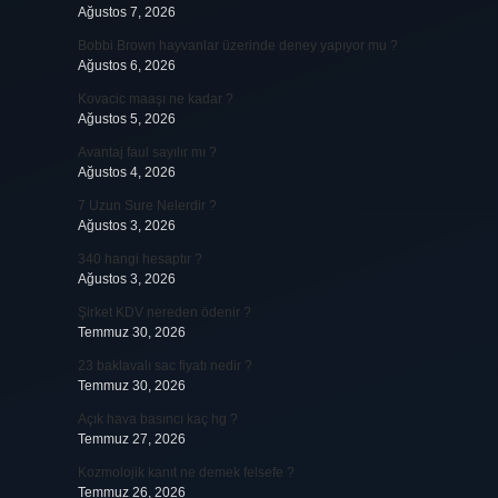
Ağustos 7, 2026
Bobbi Brown hayvanlar üzerinde deney yapıyor mu ?
Ağustos 6, 2026
Kovacic maaşı ne kadar ?
Ağustos 5, 2026
Avantaj faul sayılır mı ?
Ağustos 4, 2026
7 Uzun Sure Nelerdir ?
Ağustos 3, 2026
340 hangi hesaptır ?
Ağustos 3, 2026
Şirket KDV nereden ödenir ?
Temmuz 30, 2026
23 baklavalı sac fiyatı nedir ?
Temmuz 30, 2026
Açık hava basıncı kaç hg ?
Temmuz 27, 2026
Kozmolojik kanıt ne demek felsefe ?
Temmuz 26, 2026