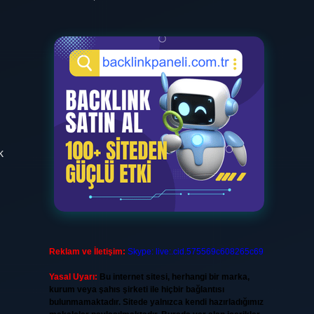
k
Reklam ve İletişim:
Skype: live:.cid.575569c608265c69
Yasal Uyarı:
Bu internet sitesi, herhangi bir marka,
kurum veya şahıs şirketi ile hiçbir bağlantısı
bulunmamaktadır. Sitede yalnızca kendi hazırladığımız