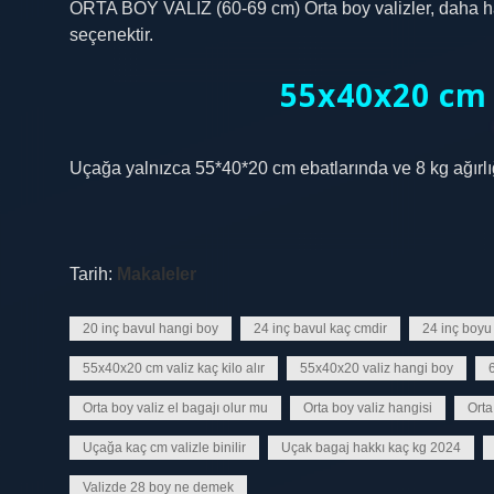
ORTA BOY VALİZ (60-69 cm) Orta boy valizler, daha hafif
seçenektir.
55x40x20 cm v
Uçağa yalnızca 55*40*20 cm ebatlarında ve 8 kg ağırlığı
Tarih:
Makaleler
20 inç bavul hangi boy
24 inç bavul kaç cmdir
24 inç boyu
55x40x20 cm valiz kaç kilo alır
55x40x20 valiz hangi boy
Orta boy valiz el bagajı olur mu
Orta boy valiz hangisi
Orta
Uçağa kaç cm valizle binilir
Uçak bagaj hakkı kaç kg 2024
Valizde 28 boy ne demek