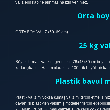
valizlerin kabine alınmasına izin verilmez.
Orta boy 
ORTA BOY VALİZ (60–69 cm)
25 kg va
Büyük formatlı valizler genellikle 76x48x30 cm boyutlar
kadar çıkabilir. Hacim olarak ise 100 l’lik büyük bir kap
Plastik bavul
Plastik valiz mi yoksa kumaş valiz mi tercih etmelisini
dayanıklı plastikten yapılmış modelleri tercih edebilir
kullanabilirsiniz. Kumaş valizler suya karşı çok dayanık