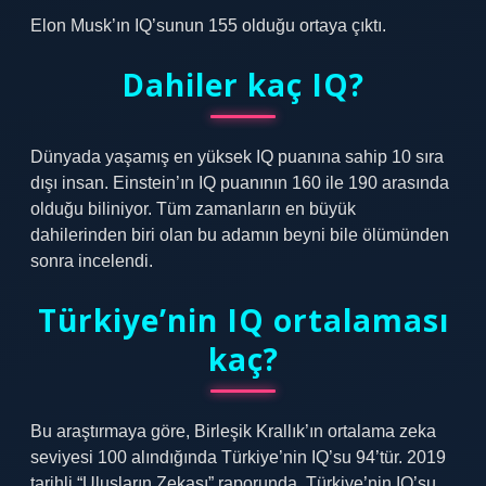
Elon Musk’ın IQ’sunun 155 olduğu ortaya çıktı.
Dahiler kaç IQ?
Dünyada yaşamış en yüksek IQ puanına sahip 10 sıra
dışı insan. Einstein’ın IQ puanının 160 ile 190 arasında
olduğu biliniyor. Tüm zamanların en büyük
dahilerinden biri olan bu adamın beyni bile ölümünden
sonra incelendi.
Türkiye’nin IQ ortalaması
kaç?
Bu araştırmaya göre, Birleşik Krallık’ın ortalama zeka
seviyesi 100 alındığında Türkiye’nin IQ’su 94’tür. 2019
tarihli “Ulusların Zekası” raporunda, Türkiye’nin IQ’su,