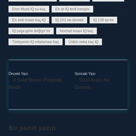
Elon Musk IQ su kaç
En iyi IQ testi hangisi
En zeki insan kaç IQ
IQ 101 ne demek
IQ 130 iyi mi
IQ yaşa göre değişir mi
Normal insan IQ kaç
Türkiyenin IQ ortalaması kaç
Üstün zeka kaç IQ
Önceki Yazı
Sonraki Yazı
4 Sınıf Besin Piramidi
Özel Arşiv Ne
Nedir
Demek
Bir yanıt yazın