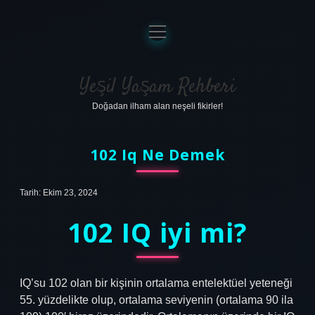
menüyü
aç
Anasayfa
Gizlilik Politikası
Yeşil Yaşam Rehberi
Doğadan ilham alan neşeli fikirler!
Yasal Uyarı
Hakkımızda
102 Iq Ne Demek
Tarih: Ekim 23, 2024
102 IQ iyi mi?
IQ’su 102 olan bir kişinin ortalama entelektüel yeteneği
55. yüzdelikte olup, ortalama seviyenin (ortalama 90 ila