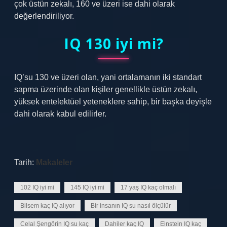
çok üstün zekalı, 160 ve üzeri ise dahi olarak
değerlendiriliyor.
IQ 130 iyi mi?
IQ’su 130 ve üzeri olan, yani ortalamanın iki standart
sapma üzerinde olan kişiler genellikle üstün zekalı,
yüksek entelektüel yeteneklere sahip, bir başka deyişle
dahi olarak kabul edilirler.
Tarih:
Makaleler
102 IQ iyi mi
145 IQ iyi mi
17 yaş IQ kaç olmalı
Bilsem kaç IQ alıyor
Bir insanın IQ su nasıl ölçülür
Celal Şengörin IQ su kaç
Dahiler kaç IQ
Einstein IQ kaç