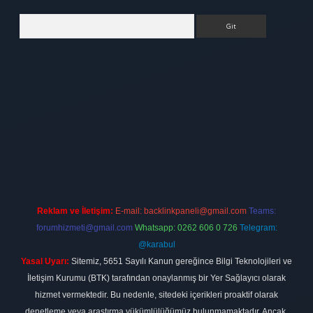
Arama
elexbett.net
Reklam ve İletişim:
E-mail:
backlinkpaneli@gmail.com
Teams:
forumhizmeti@gmail.com
Whatsapp: 0262 606 0 726
Telegram:
@karabul
Yasal Uyarı:
Sitemiz, 5651 Sayılı Kanun gereğince Bilgi Teknolojileri ve
İletişim Kurumu (BTK) tarafından onaylanmış bir Yer Sağlayıcı olarak
hizmet vermektedir. Bu nedenle, sitedeki içerikleri proaktif olarak
denetleme veya araştırma yükümlülüğümüz bulunmamaktadır. Ancak,