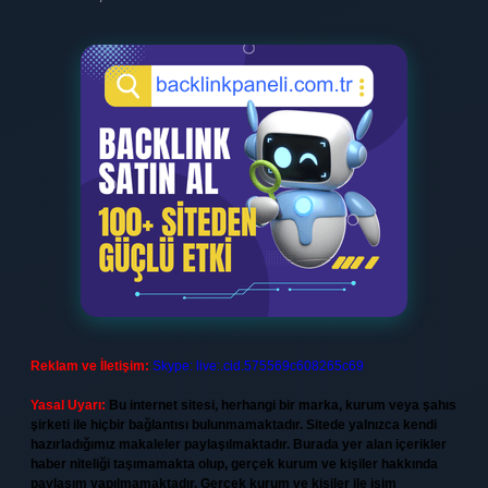
Reklam ve İletişim:
Skype: live:.cid.575569c608265c69
Yasal Uyarı:
Bu internet sitesi, herhangi bir marka, kurum veya şahıs
şirketi ile hiçbir bağlantısı bulunmamaktadır. Sitede yalnızca kendi
hazırladığımız makaleler paylaşılmaktadır. Burada yer alan içerikler
haber niteliği taşımamakta olup, gerçek kurum ve kişiler hakkında
paylaşım yapılmamaktadır. Gerçek kurum ve kişiler ile isim