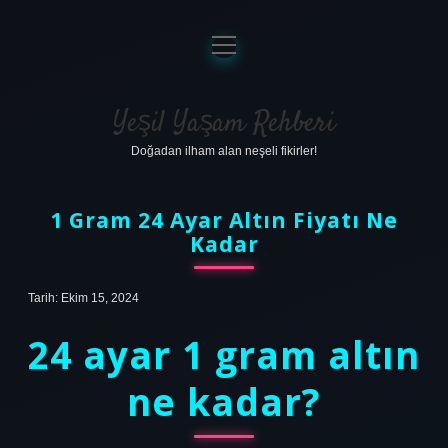
menüyü
aç
Anasayfa
Gizlilik Politikası
Yeşil Yaşam Rehberi
Doğadan ilham alan neşeli fikirler!
Yasal Uyarı
Hakkımızda
1 Gram 24 Ayar Altın Fiyatı Ne
Kadar
Tarih: Ekim 15, 2024
24 ayar 1 gram altın
ne kadar?