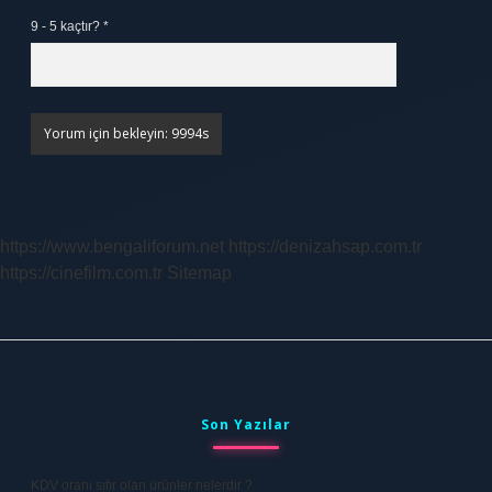
9 - 5 kaçtır?
*
https://www.bengaliforum.net
https://denizahsap.com.tr
https://cinefilm.com.tr
Sitemap
Sidebar
Son Yazılar
KDV oranı sıfır olan ürünler nelerdir ?