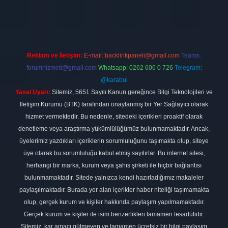
t
elexbett.net
Reklam ve İletişim:
E-mail:
backlinkpaneli@gmail.com
Teams:
forumhizmeti@gmail.com
Whatsapp: 0262 606 0 726
Telegram:
@karabul
Yasal Uyarı:
Sitemiz, 5651 Sayılı Kanun gereğince Bilgi Teknolojileri ve
İletişim Kurumu (BTK) tarafından onaylanmış bir Yer Sağlayıcı olarak
hizmet vermektedir. Bu nedenle, sitedeki içerikleri proaktif olarak
denetleme veya araştırma yükümlülüğümüz bulunmamaktadır. Ancak,
üyelerimiz yazdıkları içeriklerin sorumluluğunu taşımakta olup, siteye
üye olarak bu sorumluluğu kabul etmiş sayılırlar. Bu internet sitesi,
herhangi bir marka, kurum veya şahıs şirketi ile hiçbir bağlantısı
bulunmamaktadır. Sitede yalnızca kendi hazırladığımız makaleler
paylaşılmaktadır. Burada yer alan içerikler haber niteliği taşımamakta
olup, gerçek kurum ve kişiler hakkında paylaşım yapılmamaktadır.
Gerçek kurum ve kişiler ile isim benzerlikleri tamamen tesadüfidir.
Sitemiz, kar amacı gütmeyen ve tamamen ücretsiz bir bilgi paylaşım