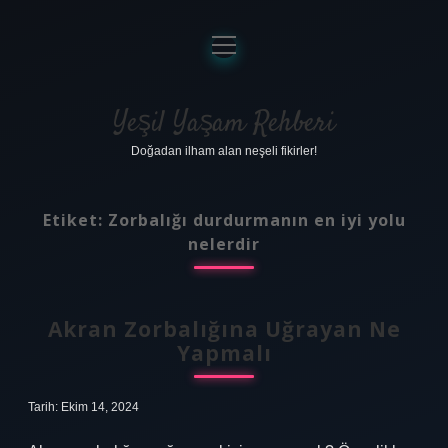
menüyü
aç
Anasayfa
Gizlilik Politikası
Yeşil Yaşam Rehberi
Doğadan ilham alan neşeli fikirler!
Yasal Uyarı
Hakkımızda
Etiket:
Zorbalığı durdurmanın en iyi yolu
nelerdir
Akran Zorbalığına Uğrayan Ne
Yapmalı
Tarih: Ekim 14, 2024