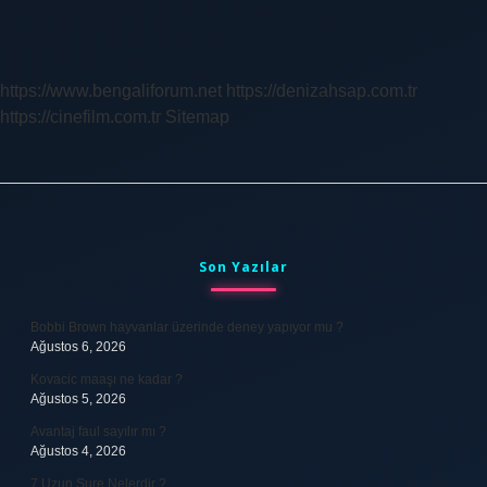
Uğrayan
Ne
Yapmalı
https://www.bengaliforum.net
https://denizahsap.com.tr
https://cinefilm.com.tr
Sitemap
Sidebar
Son Yazılar
Bobbi Brown hayvanlar üzerinde deney yapıyor mu ?
Ağustos 6, 2026
Kovacic maaşı ne kadar ?
Ağustos 5, 2026
Avantaj faul sayılır mı ?
Ağustos 4, 2026
7 Uzun Sure Nelerdir ?