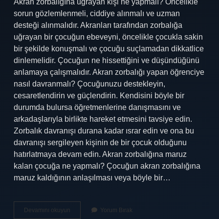
Akran zorbalığına uğrayan kişi ne yapmalı? Öncelikle
sorun gözlemlenmeli, ciddiye alınmalı ve uzman
desteği alınmalıdır. Akranları tarafından zorbalığa
uğrayan bir çocuğun ebeveyni, öncelikle çocukla sakin
bir şekilde konuşmalı ve çocuğu suçlamadan dikkatlice
dinlemelidir. Çocuğun ne hissettiğini ve düşündüğünü
anlamaya çalışmalıdır. Akran zorbalığı yapan öğrenciye
nasıl davranmalı? Çocuğunuzu destekleyin,
cesaretlendirin ve güçlendirin. Kendisini böyle bir
durumda bulursa öğretmenlerine danışmasını ve
arkadaşlarıyla birlikte hareket etmesini tavsiye edin.
Zorbalık davranışı durana kadar ısrar edin ve ona bu
davranışı sergileyen kişinin de bir çocuk olduğunu
hatırlatmaya devam edin. Akran zorbalığına maruz
kalan çocuğa ne yapmalı? Çocuğun akran zorbalığına
maruz kaldığının anlaşılması veya böyle bir…
Akran
Devamını okuyun
Yorum Bırak
Zorbalığına