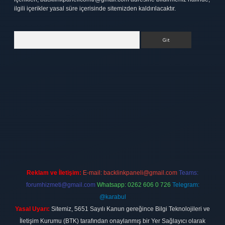
ilgili içerikler yasal süre içerisinde sitemizden kaldırılacaktır.
Arama
exbett.net
Reklam ve İletişim:
E-mail:
backlinkpaneli@gmail.com
Teams:
forumhizmeti@gmail.com
Whatsapp: 0262 606 0 726
Telegram:
@karabul
Yasal Uyarı:
Sitemiz, 5651 Sayılı Kanun gereğince Bilgi Teknolojileri ve
İletişim Kurumu (BTK) tarafından onaylanmış bir Yer Sağlayıcı olarak