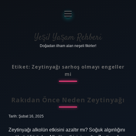
menüyü
aç
Anasayfa
Gizlilik Politikası
Yeşil Yaşam Rehberi
Doğadan ilham alan neşeli fikirler!
Yasal Uyarı
Hakkımızda
Etiket:
Zeytinyağı sarhoş olmayı engeller
mi
Rakıdan Önce Neden Zeytinyağı
Tarih: Şubat 16, 2025
Zeytinyağı alkolün etkisini azaltır mı? Soğuk algınlığını