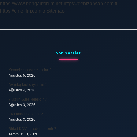
https://www.bengaliforum.net
https://denizahsap.com.tr
https://cinefilm.com.tr
Sitemap
Sidebar
Son Yazılar
Kovacic maaşı ne kadar ?
Ağustos 5, 2026
Avantaj faul sayılır mı ?
Ağustos 4, 2026
7 Uzun Sure Nelerdir ?
Ağustos 3, 2026
340 hangi hesaptır ?
Ağustos 3, 2026
Şirket KDV nereden ödenir ?
Temmuz 30, 2026