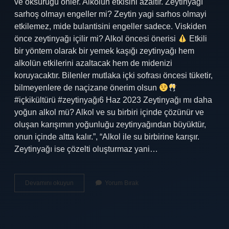
ve öksürüğü önler. Alkolün etkisini azaltır. Zeytinyağı
sarhoş olmayı engeller mi? Zeytin yagi sarhos olmayi
etkilemez, mide bulantisini engeller sadece. Viskiden
önce zeytinyağı içilir mi? Alkol öncesi önerisi
Etkili
bir yöntem olarak bir yemek kaşığı zeytinyağı hem
alkolün etkilerini azaltacak hem de midenizi
koruyacaktır. Bilenler mutlaka içki sofrası öncesi tüketir,
bilmeyenlere de naçizane önerim olsun
#içkikültürü #zeytinyağı6 Haz 2023 Zeytinyağı mı daha
yoğun alkol mü? Alkol ve su birbiri içinde çözünür ve
oluşan karışımın yoğunluğu zeytinyağından büyüktür,
onun içinde altta kalır.”, “Alkol ile su birbirine karışır.
Zeytinyağı ise çözelti oluşturmaz yani…
Rakıdan
Devamını okuyun
Yorum Bırak
Önce
Neden
Zeytinyağı