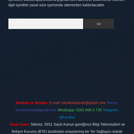
ilgili içerikler yasal süre içerisinde sitemizden kaldırılacaktır.
Arama
tt.net
Reklam ve İletişim:
E-mail:
backlinkpaneli@gmail.com
Teams:
forumhizmeti@gmail.com
Whatsapp: 0262 606 0 726
Telegram:
@karabul
Yasal Uyarı:
Sitemiz, 5651 Sayılı Kanun gereğince Bilgi Teknolojileri ve
İletişim Kurumu (BTK) tarafından onaylanmış bir Yer Sağlayıcı olarak