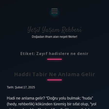
menüyü
aç
Anasayfa
Gizlilik Politikası
Yeşil Yaşam Rehberi
Doğadan ilham alan neşeli fikirler!
Yasal Uyarı
Hakkımızda
Etiket:
Zayıf hadislere ne denir
Haddi Tabir Ne Anlama Gelir
Tarih: Şubat 17, 2025
Hadi ne anlama gelir? “Doğru yolu bulmak; “huda”
(hedy, rehberlik) kökünden türemiş bir sıfat olup, “yol