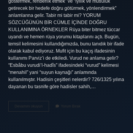
göstermek, rehberlik etmek” ve “iyilik ve mutluluk
getirecek bir hedefe doğru götürmek, yönlendirmek”
anlamlarına gelir. Tabir mi tabir mi? YORUM
SÖZCÜĞÜNÜN BİR CÜMLE İÇİNDE DOĞRU
KULLANIMINA ÖRNEKLER Rüya biter bitmez tüccar
uyandı ve hemen rüya yorumu kitaplarını açtı. Bugün,
temsil kelimesini kullandığımızda, bunu tanıdık bir ifade
olarak kabul ediyoruz. Mufit için bu kaçış ifadesinin
kullanımı Parviz’i de etkiledi. Vurud ne anlama gelir?
“Esbâbu vurudi’l-hadîs” ifadesindeki “vurud” kelimesi
“menahil” yani “suyun kaynağı” anlamında
kullanılmıştır. Hadisin çeşitleri nelerdir? 726/1325 yılına
dayanan bu tasnife göre hadisler sahih,…
Haddi
Devamını okuyun
Yorum Bırak
Tabir
Ne
Anlama
Gelir