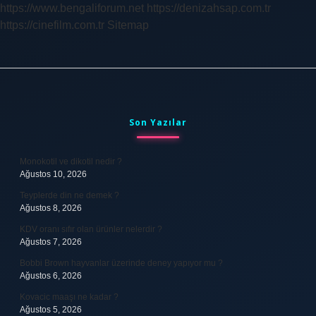
https://www.bengaliforum.net
https://denizahsap.com.tr
https://cinefilm.com.tr
Sitemap
Sidebar
Son Yazılar
Monokotil ve dikotil nedir ?
Ağustos 10, 2026
Teyplerde din ne demek ?
Ağustos 8, 2026
KDV oranı sıfır olan ürünler nelerdir ?
Ağustos 7, 2026
Bobbi Brown hayvanlar üzerinde deney yapıyor mu ?
Ağustos 6, 2026
Kovacic maaşı ne kadar ?
Ağustos 5, 2026