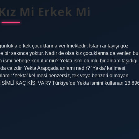
Kız Mi Erkek Mi
nlukla erkek çocuklarına verilmektedir. İslam anlayışı göz
 bir sakınca yoktur. Nadir de olsa kız çocuklarına da verilen bu
ta ismi bebeğe konulur mu? Yekta ismi olumlu bir anlam taşıdığı
m’da caizdir. Yekta Arapçada anlamı nedir? ‘Yakta’ kelimesi
nlamı: ‘Yekta’ kelimesi benzersiz, tek veya benzeri olmayan
 İSİMLİ KAÇ KİŞİ VAR? Türkiye’de Yekta ismini kullanan 13.89