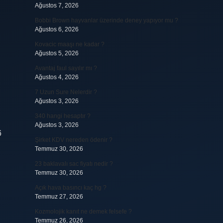
Ağustos 7, 2026
Bobbi Brown hayvanlar üzerinde deney yapıyor mu ?
Ağustos 6, 2026
Kovacic maaşı ne kadar ?
Ağustos 5, 2026
Avantaj faul sayılır mı ?
Ağustos 4, 2026
7 Uzun Sure Nelerdir ?
Ağustos 3, 2026
340 hangi hesaptır ?
Ağustos 3, 2026
6
Şirket KDV nereden ödenir ?
Temmuz 30, 2026
23 baklavalı sac fiyatı nedir ?
Temmuz 30, 2026
Açık hava basıncı kaç hg ?
Temmuz 27, 2026
Kozmolojik kanıt ne demek felsefe ?
Temmuz 26, 2026