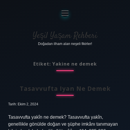
menüyü
aç
Anasayfa
Gizlilik Politikası
Yeşil Yaşam Rehberi
Doğadan ilham alan neşeli fikirler!
Yasal Uyarı
Hakkımızda
Etiket:
Yakine ne demek
Tasavvufta Iyan Ne Demek
Tarih: Ekim 2, 2024
Tasavvufta yakîn ne demek? Tasavvufta yakîn,
genellikle gönülde doğan ve şüphe imkânı tanımayan