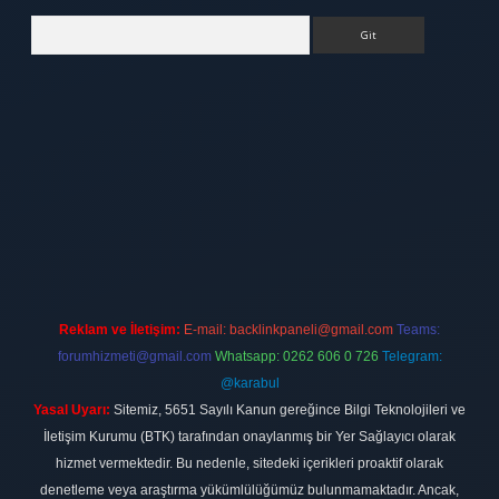
Arama
ett.net
Reklam ve İletişim:
E-mail:
backlinkpaneli@gmail.com
Teams:
forumhizmeti@gmail.com
Whatsapp: 0262 606 0 726
Telegram:
@karabul
Yasal Uyarı:
Sitemiz, 5651 Sayılı Kanun gereğince Bilgi Teknolojileri ve
İletişim Kurumu (BTK) tarafından onaylanmış bir Yer Sağlayıcı olarak
hizmet vermektedir. Bu nedenle, sitedeki içerikleri proaktif olarak
denetleme veya araştırma yükümlülüğümüz bulunmamaktadır. Ancak,