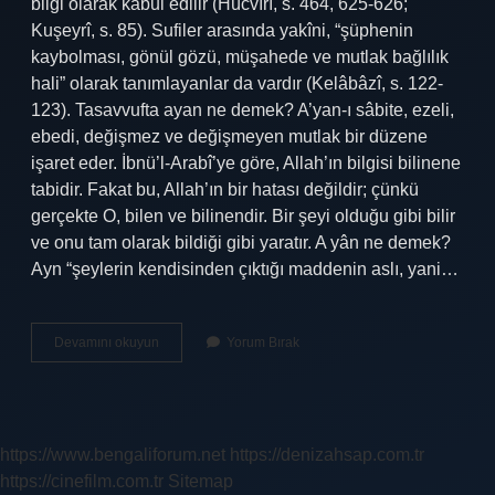
bilgi olarak kabul edilir (Hücvîrî, s. 464, 625-626;
Kuşeyrî, s. 85). Sufiler arasında yakîni, “şüphenin
kaybolması, gönül gözü, müşahede ve mutlak bağlılık
hali” olarak tanımlayanlar da vardır (Kelâbâzî, s. 122-
123). Tasavvufta ayan ne demek? A’yan-ı sâbite, ezeli,
ebedi, değişmez ve değişmeyen mutlak bir düzene
işaret eder. İbnü’l-Arabî’ye göre, Allah’ın bilgisi bilinene
tabidir. Fakat bu, Allah’ın bir hatası değildir; çünkü
gerçekte O, bilen ve bilinendir. Bir şeyi olduğu gibi bilir
ve onu tam olarak bildiği gibi yaratır. A yân ne demek?
Ayn “şeylerin kendisinden çıktığı maddenin aslı, yani…
Tasavvufta
Devamını okuyun
Yorum Bırak
Iyan
Ne
Demek
https://www.bengaliforum.net
https://denizahsap.com.tr
https://cinefilm.com.tr
Sitemap