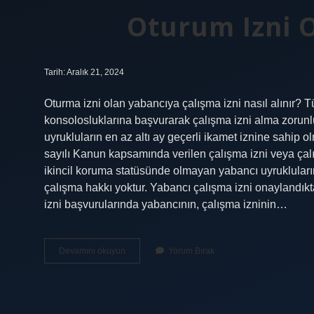
Oturum Izni O
Tarih: Aralık 21, 2024
Oturma izni olan yabancıya çalışma izni nasıl alınır? 
konsolosluklarına başvurarak çalışma izni alma zorunlu
uyrukluların en az altı ay geçerli ikamet iznine sahip 
sayılı Kanun kapsamında verilen çalışma izni veya çalı
ikincil koruma statüsünde olmayan yabancı uyrukluları
çalışma hakkı yoktur. Yabancı çalışma izni onaylandıkt
izni başvurularında yabancının, çalışma izninin…
Oturum
Devamını okuyun
Yorum Bırak
Izni
Olan
Çalışabilir
Mi