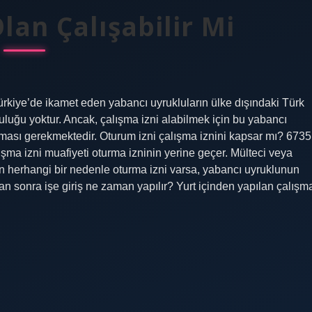
lan Çalışabilir Mi
Türkiye’de ikamet eden yabancı uyrukluların ülke dışındaki Türk
luğu yoktur. Ancak, çalışma izni alabilmek için bu yabancı
olması gerekmektedir. Oturum izni çalışma iznini kapsar mı? 6735
şma izni muafiyeti oturma izninin yerine geçer. Mülteci veya
n herhangi bir nedenle oturma izni varsa, yabancı uyruklunun
an sonra işe giriş ne zaman yapılır? Yurt içinden yapılan çalışm