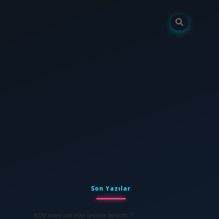
Sidebar
tulipbet
elexbett.net
Son Yazılar
KDV oranı sıfır olan ürünler nelerdir ?