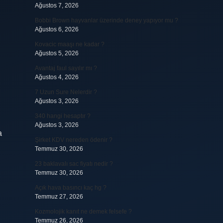
Ağustos 7, 2026
Bobbi Brown hayvanlar üzerinde deney yapıyor mu ?
Ağustos 6, 2026
Kovacic maaşı ne kadar ?
Ağustos 5, 2026
Avantaj faul sayılır mı ?
Ağustos 4, 2026
7 Uzun Sure Nelerdir ?
Ağustos 3, 2026
340 hangi hesaptır ?
Ağustos 3, 2026
a
Şirket KDV nereden ödenir ?
Temmuz 30, 2026
23 baklavalı sac fiyatı nedir ?
Temmuz 30, 2026
Açık hava basıncı kaç hg ?
Temmuz 27, 2026
Kozmolojik kanıt ne demek felsefe ?
Temmuz 26, 2026