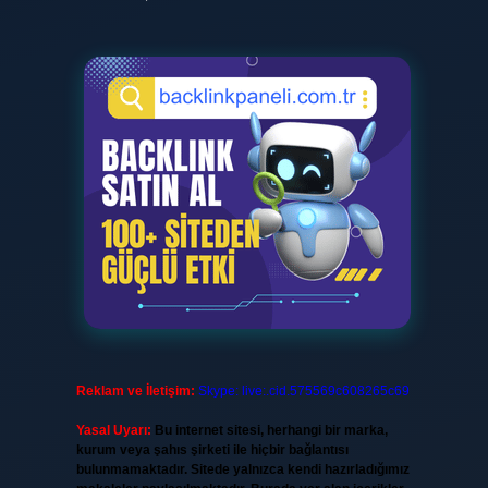
Reklam ve İletişim:
Skype: live:.cid.575569c608265c69
Yasal Uyarı:
Bu internet sitesi, herhangi bir marka,
kurum veya şahıs şirketi ile hiçbir bağlantısı
bulunmamaktadır. Sitede yalnızca kendi hazırladığımız