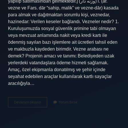
yapılıp satılmasından gelmektedir.] (ﻭﺯﻧﻪ ﺩﺍﺭ) i. (ar.
vezne ve Fars. dār “sahip, malik” ve vezne-dār) kasada
para almak ve dağıtmaktan sorumlu kişi, veznedar,
hazinedar: Verilen keseler bağlandı. Vezneler nedir? 1.
Kuruluşumuzda sosyal güvenlik primine tabi olmayan
veya mevzuat anlamında nakit veya kredi kartı ile
ödenmiş sayılan bazı işlemlere ait ücretleri tahsil eden
ve makbuzla kaydeden birimdir. Vezne arabası ne
demek? Projenin amacı ve tanımı: Belediyeden uzak
yerlerdeki vatandaşlara ödeme hizmeti sağlamak.
Amaç, özel ekipmanla donatılmış ve şehir içinde
seyahat edebilen araçlar kullanılarak kartlı sayaçlar
aracılığıyla…
Vezne
Devamını okuyun
Yorum Bırak
Nasıl
Yazılır