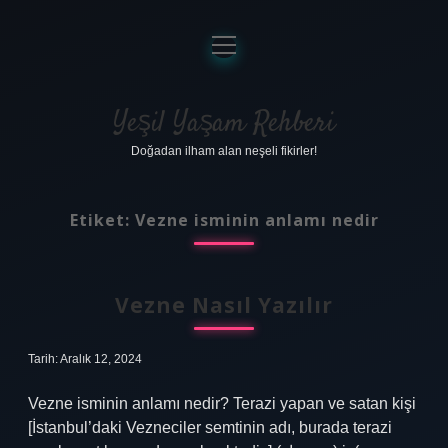
menüyü
aç
Anasayfa
Gizlilik Politikası
Yeşil Yaşam Rehberi
Doğadan ilham alan neşeli fikirler!
Yasal Uyarı
Hakkımızda
Etiket:
Vezne isminin anlamı nedir
Vezne Nasıl Yazılır
Tarih: Aralık 12, 2024
Vezne isminin anlamı nedir? Terazi yapan ve satan kişi
[İstanbul’daki Vezneciler semtinin adı, burada terazi