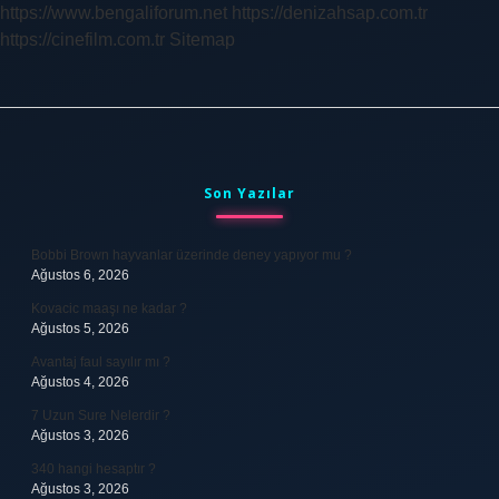
https://www.bengaliforum.net
https://denizahsap.com.tr
https://cinefilm.com.tr
Sitemap
Sidebar
Son Yazılar
Bobbi Brown hayvanlar üzerinde deney yapıyor mu ?
Ağustos 6, 2026
Kovacic maaşı ne kadar ?
Ağustos 5, 2026
Avantaj faul sayılır mı ?
Ağustos 4, 2026
7 Uzun Sure Nelerdir ?
Ağustos 3, 2026
340 hangi hesaptır ?
Ağustos 3, 2026