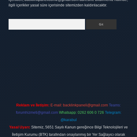
ilgili içerikler yasal süre içerisinde sitemizden kaldırılacaktır.
Arama
ett.net
Reklam ve İletişim:
E-mail:
backlinkpaneli@gmail.com
Teams:
forumhizmeti@gmail.com
Whatsapp: 0262 606 0 726
Telegram:
@karabul
Yasal Uyarı:
Sitemiz, 5651 Sayılı Kanun gereğince Bilgi Teknolojileri ve
İletişim Kurumu (BTK) tarafından onaylanmış bir Yer Sağlayıcı olarak