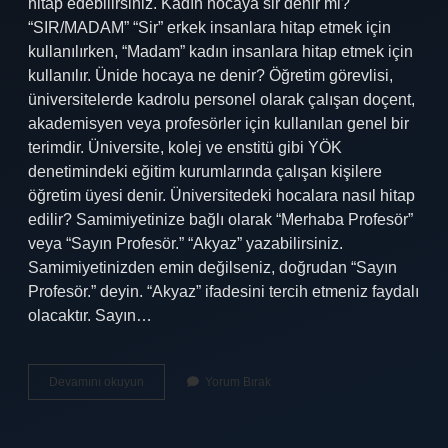
hitap edebilirsiniz. Kadın hocaya sir denir mi?
“SIR/MADAM” “Sir” erkek insanlara hitap etmek için
kullanılırken, “Madam” kadın insanlara hitap etmek için
kullanılır. Ünide hocaya ne denir? Öğretim görevlisi,
üniversitelerde kadrolu personel olarak çalışan doçent,
akademisyen veya profesörler için kullanılan genel bir
terimdir. Üniversite, kolej ve enstitü gibi YÖK
denetimindeki eğitim kurumlarında çalışan kişilere
öğretim üyesi denir. Üniversitedeki hocalara nasıl hitap
edilir? Samimiyetinize bağlı olarak “Merhaba Profesör”
veya “Sayın Profesör.” “Akyaz” yazabilirsiniz.
Samimiyetinizden emin değilseniz, doğrudan “Sayın
Profesör.” deyin. “Akyaz” ifadesini tercih etmeniz faydalı
olacaktır. Sayın…
Hocaya
Devamını okuyun
Yorum Bırak
Sir
Denir
Mi