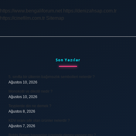
https://www.bengaliforum.net
https://denizahsap.com.tr
https://cinefilm.com.tr
Sitemap
Sidebar
Son Yazılar
5. sınıfta bir ülkenin bağımsızlık sembolleri nelerdir ?
Ağustos 10, 2026
Monokotil ve dikotil nedir ?
Ağustos 10, 2026
Teyplerde din ne demek ?
Ağustos 8, 2026
KDV oranı sıfır olan ürünler nelerdir ?
Ağustos 7, 2026
Bobbi Brown hayvanlar üzerinde deney yapıyor mu ?