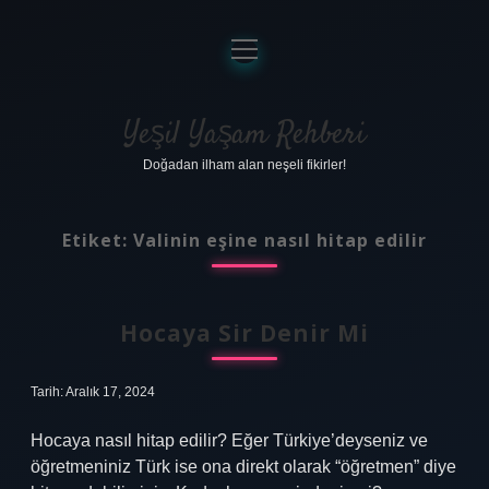
menüyü
aç
Anasayfa
Gizlilik Politikası
Yeşil Yaşam Rehberi
Doğadan ilham alan neşeli fikirler!
Yasal Uyarı
Hakkımızda
Etiket:
Valinin eşine nasıl hitap edilir
Hocaya Sir Denir Mi
Tarih: Aralık 17, 2024
Hocaya nasıl hitap edilir? Eğer Türkiye’deyseniz ve
öğretmeniniz Türk ise ona direkt olarak “öğretmen” diye