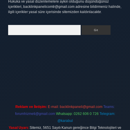
Hukuka ve yasal düzenlemelere aykırı olduğunu düşündüğünüz
içerikleri,
backlinkpanelicomtr@gmail.com
adresine bildirmeniz halinde,
ilgili içerikler yasal süre içerisinde sitemizden kaldırılacaktır.
Arama
ett.net
Reklam ve İletişim:
E-mail:
backlinkpaneli@gmail.com
Teams:
forumhizmeti@gmail.com
Whatsapp: 0262 606 0 726
Telegram:
@karabul
Yasal Uyarı:
Sitemiz, 5651 Sayılı Kanun gereğince Bilgi Teknolojileri ve