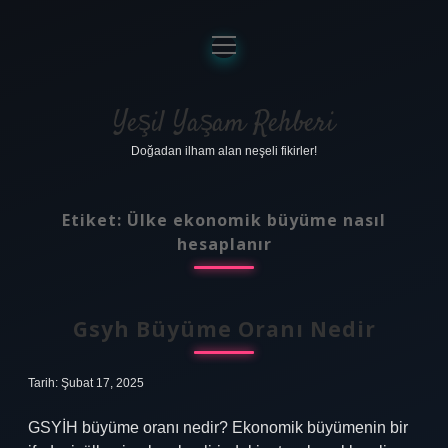
menüyü
aç
Anasayfa
Gizlilik Politikası
Yeşil Yaşam Rehberi
Doğadan ilham alan neşeli fikirler!
Yasal Uyarı
Hakkımızda
Etiket:
Ülke ekonomik büyüme nasıl
hesaplanır
Gsyh Büyüme Oranı Nedir
Tarih: Şubat 17, 2025
GSYİH büyüme oranı nedir? Ekonomik büyümenin bir