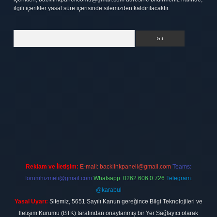
ilgili içerikler yasal süre içerisinde sitemizden kaldırılacaktır.
Arama
tt.net
Reklam ve İletişim:
E-mail:
backlinkpaneli@gmail.com
Teams:
forumhizmeti@gmail.com
Whatsapp: 0262 606 0 726
Telegram:
@karabul
Yasal Uyarı:
Sitemiz, 5651 Sayılı Kanun gereğince Bilgi Teknolojileri ve
İletişim Kurumu (BTK) tarafından onaylanmış bir Yer Sağlayıcı olarak