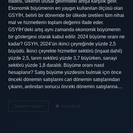
ifadesi, ülkenin ulusal gelirindeki artışa karşılık gelir.
Ekonomik büyümenin en yaygın kullanılan ölçüsü olan
GSYİH, belirli bir dönemde bir ülkede üretilen tüm nihai
mal ve hizmetlerin toplam değerini ifade eder.
GSYİH’deki artış aynı zamanda ekonomik büyümenin
bir göstergesi olarak kabul edilir. 2024 büyüme oranı ne
kadar? GSYH, 2024’ün ikinci çeyreğinde yüzde 2,5
büyüdü. İkinci çeyrekte hizmetler sektörü (inşaat dahil)
yüzde 2,5, tarım sektörü yüzde 3,7 büyürken, sanayi
sektörü yüzde 1,8 daraldı. Büyüme oranı nasıl
hesaplanır? Satış büyüme yüzdesini bulmak için önce
önceki dönemin satışlarını cari dönemin satışlarından
çıkarın, ardından sonucu önceki dönemin satışlarına…
Gsyh
Devamını okuyun
Yorum Bırak
Büyüme
Oranı
Nedir