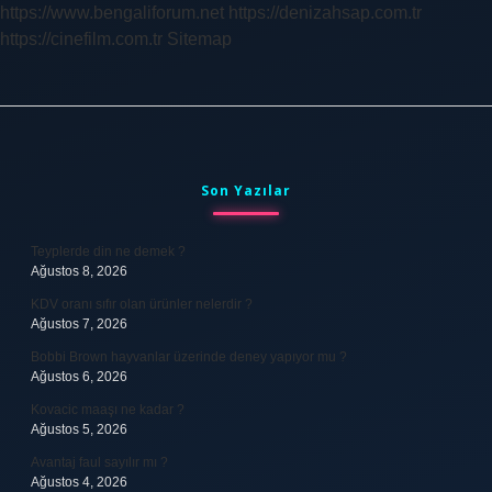
https://www.bengaliforum.net
https://denizahsap.com.tr
https://cinefilm.com.tr
Sitemap
Sidebar
Son Yazılar
Teyplerde din ne demek ?
Ağustos 8, 2026
KDV oranı sıfır olan ürünler nelerdir ?
Ağustos 7, 2026
Bobbi Brown hayvanlar üzerinde deney yapıyor mu ?
Ağustos 6, 2026
Kovacic maaşı ne kadar ?
Ağustos 5, 2026
Avantaj faul sayılır mı ?
Ağustos 4, 2026