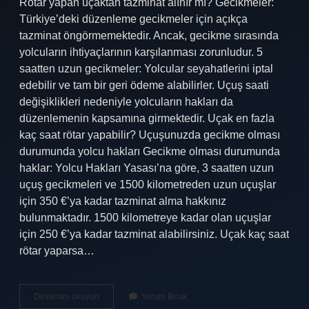
Rötar yapan uçaktan tazminat alınır mı? Gecikmeler:
Türkiye’deki düzenleme gecikmeler için açıkça
tazminat öngörmemektedir. Ancak, gecikme sırasında
yolcuların ihtiyaçlarının karşılanması zorunludur. 5
saatten uzun gecikmeler: Yolcular seyahatlerini iptal
edebilir ve tam bir geri ödeme alabilirler. Uçuş saati
değişiklikleri nedeniyle yolcuların hakları da
düzenlemenin kapsamına girmektedir. Uçak en fazla
kaç saat rötar yapabilir? Uçuşunuzda gecikme olması
durumunda yolcu hakları Gecikme olması durumunda
haklar: Yolcu Hakları Yasası’na göre, 3 saatten uzun
uçuş gecikmeleri ve 1500 kilometreden uzun uçuşlar
için 350 €’ya kadar tazminat alma hakkınız
bulunmaktadır. 1500 kilometreye kadar olan uçuşlar
için 250 €’ya kadar tazminat alabilirsiniz. Uçak kaç saat
rötar yaparsa…
Uçak
Devamını okuyun
Yorum Bırak
En