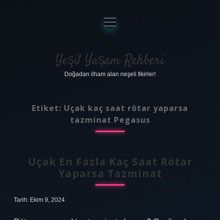
menüyü
aç
Anasayfa
Gizlilik Politikası
Yeşil Yaşam Rehberi
Doğadan ilham alan neşeli fikirler!
Yasal Uyarı
Hakkımızda
Etiket:
Uçak kaç saat rötar yaparsa
tazminat Pegasus
Uçak En Fazla Kaç Saat Rötar
Yaparsa Tazminat
Tarih: Ekim 9, 2024