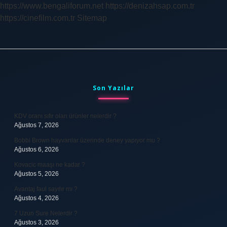
https://www.bengaliforum.net
https://denizahsap.com.tr
https://cinefilm.com.tr
Sitemap
Sidebar
Son Yazılar
KDV oranı sıfır olan ürünler nelerdir ?
Ağustos 7, 2026
Bobbi Brown hayvanlar üzerinde deney yapıyor mu ?
Ağustos 6, 2026
Kovacic maaşı ne kadar ?
Ağustos 5, 2026
Avantaj faul sayılır mı ?
Ağustos 4, 2026
7 Uzun Sure Nelerdir ?
Ağustos 3, 2026