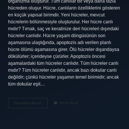
organizma oluşturur. Tüm canlılar bir veya daha fazla
hücreden oluşur. Hücre, canlıların özelliklerini gösteren
en küçük yapısal birimdir. Yeni hücreler, mevcut
hücrelerin bölünmesiyle oluşturulur. Her hücre canlı
mıdır? Tırnak, saç ve keratinize deri hücreleri dışındaki
hücreler canlıdır. Hücre yaşam döngüsünün son
aşamasına ulaştığında, apoptozis adı verilen planlı
hücre ölümü aşamasına girer. Ölü hücreler dışarıdaysa
dökülürler; içerideyse çürürler. Apoptozis öncesi
aşamalardaki tüm hücreler canlıdır. Tüm hücreler canlı
mıdır? Tüm hücreler canlıdır, ancak bazı dokular canlı
değildir; çünkü hücreler yaşamın temel birimidir; ancak
tüm dokular eşit…
Her
Devamını okuyun
Yorum Bırak
Canlıda
Hücre
Var
Mıdır