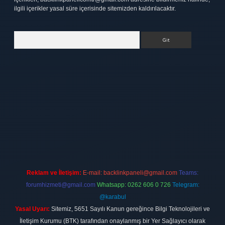
ilgili içerikler yasal süre içerisinde sitemizden kaldırılacaktır.
Arama
tt.net
Reklam ve İletişim:
E-mail:
backlinkpaneli@gmail.com
Teams:
forumhizmeti@gmail.com
Whatsapp: 0262 606 0 726
Telegram:
@karabul
Yasal Uyarı:
Sitemiz, 5651 Sayılı Kanun gereğince Bilgi Teknolojileri ve
İletişim Kurumu (BTK) tarafından onaylanmış bir Yer Sağlayıcı olarak