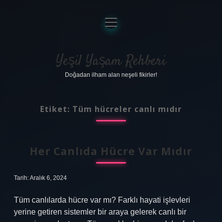
menüyü
aç
Anasayfa
Gizlilik Politikası
Yeşil Yaşam Rehberi
Doğadan ilham alan neşeli fikirler!
Yasal Uyarı
Hakkımızda
Etiket:
Tüm hücreler canlı mıdır
Her Canlıda Hücre Var Mıdır
Tarih: Aralık 6, 2024
Tüm canlılarda hücre var mı? Farklı hayati işlevleri
yerine getiren sistemler bir araya gelerek canlı bir