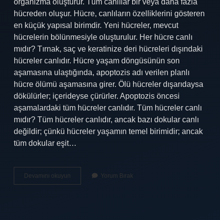
organizma oluşturur. Tüm canlılar bir veya daha fazla
hücreden oluşur. Hücre, canlıların özelliklerini gösteren
en küçük yapısal birimdir. Yeni hücreler, mevcut
hücrelerin bölünmesiyle oluşturulur. Her hücre canlı
mıdır? Tırnak, saç ve keratinize deri hücreleri dışındaki
hücreler canlıdır. Hücre yaşam döngüsünün son
aşamasına ulaştığında, apoptozis adı verilen planlı
hücre ölümü aşamasına girer. Ölü hücreler dışarıdaysa
dökülürler; içerideyse çürürler. Apoptozis öncesi
aşamalardaki tüm hücreler canlıdır. Tüm hücreler canlı
mıdır? Tüm hücreler canlıdır, ancak bazı dokular canlı
değildir; çünkü hücreler yaşamın temel birimidir; ancak
tüm dokular eşit…
Her
Devamını okuyun
Yorum Bırak
Canlıda
Hücre
Var
Mıdır