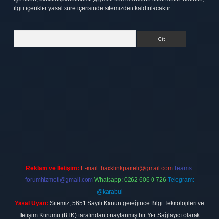
ilgili içerikler yasal süre içerisinde sitemizden kaldırılacaktır.
Arama
ett.net
Reklam ve İletişim:
E-mail:
backlinkpaneli@gmail.com
Teams:
forumhizmeti@gmail.com
Whatsapp: 0262 606 0 726
Telegram:
@karabul
Yasal Uyarı:
Sitemiz, 5651 Sayılı Kanun gereğince Bilgi Teknolojileri ve
İletişim Kurumu (BTK) tarafından onaylanmış bir Yer Sağlayıcı olarak