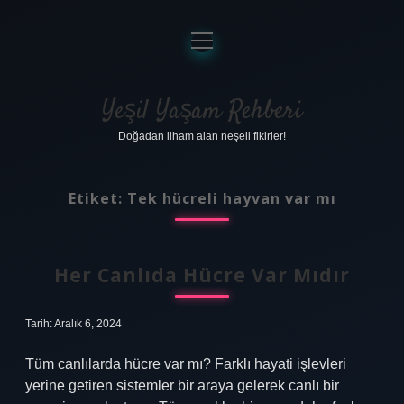
menüyü
aç
Anasayfa
Gizlilik Politikası
Yeşil Yaşam Rehberi
Doğadan ilham alan neşeli fikirler!
Yasal Uyarı
Hakkımızda
Etiket:
Tek hücreli hayvan var mı
Her Canlıda Hücre Var Mıdır
Tarih: Aralık 6, 2024
Tüm canlılarda hücre var mı? Farklı hayati işlevleri
yerine getiren sistemler bir araya gelerek canlı bir