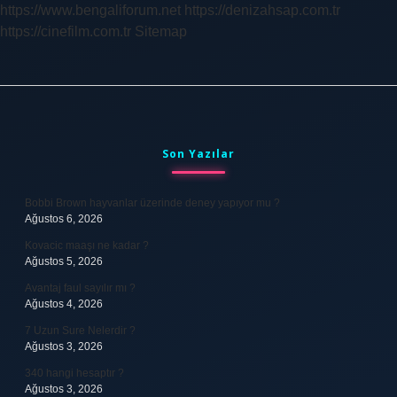
https://www.bengaliforum.net
https://denizahsap.com.tr
https://cinefilm.com.tr
Sitemap
Sidebar
Son Yazılar
Bobbi Brown hayvanlar üzerinde deney yapıyor mu ?
Ağustos 6, 2026
Kovacic maaşı ne kadar ?
Ağustos 5, 2026
Avantaj faul sayılır mı ?
Ağustos 4, 2026
7 Uzun Sure Nelerdir ?
Ağustos 3, 2026
340 hangi hesaptır ?
Ağustos 3, 2026