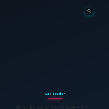
Sidebar
tulipbet
elexbett.net
Son Yazılar
Bobbi Brown hayvanlar üzerinde deney yapıyor mu ?