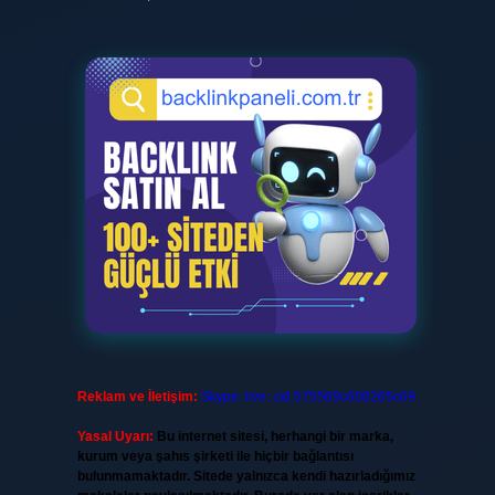
Reklam ve İletişim:
Skype: live:.cid.575569c608265c69
Yasal Uyarı:
Bu internet sitesi, herhangi bir marka,
kurum veya şahıs şirketi ile hiçbir bağlantısı
bulunmamaktadır. Sitede yalnızca kendi hazırladığımız