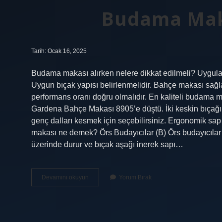
Budama Maka
Tarih: Ocak 16, 2025
Budama makası alırken nelere dikkat edilmeli? Uygulam
Uygun bıçak yapısı belirlenmelidir. Bahçe makası sağl
performans oranı doğru olmalıdır. En kaliteli budama 
Gardena Bahçe Makası 8905’e düştü. İki keskin bıçağı
genç dalları kesmek için seçebilirsiniz. Ergonomik sa
makası ne demek? Örs Budayıcılar (B) Örs budayıcılar 
üzerinde durur ve bıçak aşağı inerek sapı…
Budama
Devamını okuyun
Yorum Bırak
Makası
Nasıl
Seçilir