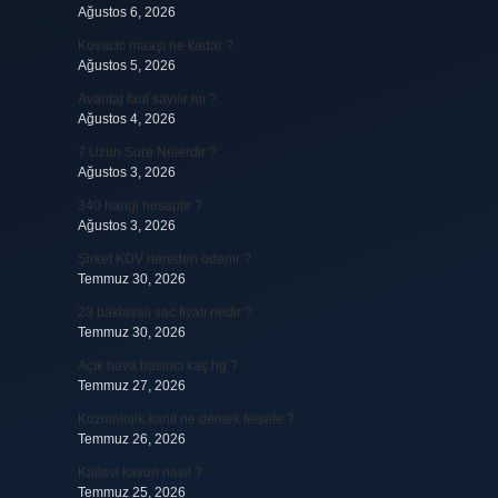
Ağustos 6, 2026
Kovacic maaşı ne kadar ?
Ağustos 5, 2026
Avantaj faul sayılır mı ?
Ağustos 4, 2026
7 Uzun Sure Nelerdir ?
Ağustos 3, 2026
340 hangi hesaptır ?
Ağustos 3, 2026
Şirket KDV nereden ödenir ?
Temmuz 30, 2026
23 baklavalı sac fiyatı nedir ?
Temmuz 30, 2026
Açık hava basıncı kaç hg ?
Temmuz 27, 2026
Kozmolojik kanıt ne demek felsefe ?
Temmuz 26, 2026
Kallavi kavun nasıl ?
Temmuz 25, 2026