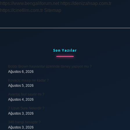
https://www.bengaliforum.net
https://denizahsap.com.tr
https://cinefilm.com.tr
Sitemap
Sidebar
Son Yazılar
Bobbi Brown hayvanlar üzerinde deney yapıyor mu ?
Ağustos 6, 2026
Kovacic maaşı ne kadar ?
Ağustos 5, 2026
Avantaj faul sayılır mı ?
Ağustos 4, 2026
7 Uzun Sure Nelerdir ?
Ağustos 3, 2026
340 hangi hesaptır ?
Ağustos 3, 2026