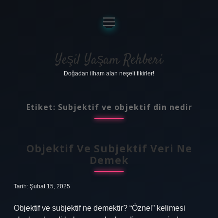
menüyü
aç
Anasayfa
Gizlilik Politikası
Yeşil Yaşam Rehberi
Doğadan ilham alan neşeli fikirler!
Yasal Uyarı
Hakkımızda
Etiket:
Subjektif ve objektif din nedir
Objektif Ve Subjektif Veri Ne
Demek
Tarih: Şubat 15, 2025
Objektif ve subjektif ne demektir? “Öznel” kelimesi