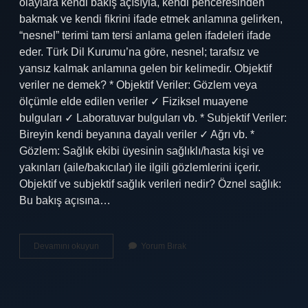
olaylara kendi bakış açısıyla, kendi penceresinden
bakmak ve kendi fikrini ifade etmek anlamına gelirken,
“nesnel” terimi tam tersi anlama gelen ifadeleri ifade
eder. Türk Dil Kurumu’na göre, nesnel; tarafsız ve
yansız kalmak anlamına gelen bir kelimedir. Objektif
veriler ne demek? * Objektif Veriler: Gözlem veya
ölçümle elde edilen veriler ✓ Fiziksel muayene
bulguları ✓ Laboratuvar bulguları vb. * Subjektif Veriler:
Bireyin kendi beyanına dayalı veriler ✓ Ağrı vb. *
Gözlem: Sağlık ekibi üyesinin sağlıklı/hasta kişi ve
yakınları (aile/bakıcılar) ile ilgili gözlemlerini içerir.
Objektif ve subjektif sağlık verileri nedir? Öznel sağlık:
Bu bakış açısına…
Objektif
Devamını okuyun
Yorum Bırak
Ve
Subjektif
Veri
Ne
Demek