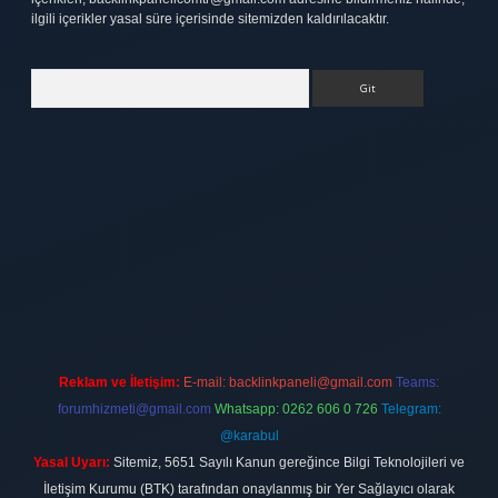
ilgili içerikler yasal süre içerisinde sitemizden kaldırılacaktır.
Arama
xbett.net
Reklam ve İletişim:
E-mail:
backlinkpaneli@gmail.com
Teams:
forumhizmeti@gmail.com
Whatsapp: 0262 606 0 726
Telegram:
@karabul
Yasal Uyarı:
Sitemiz, 5651 Sayılı Kanun gereğince Bilgi Teknolojileri ve
İletişim Kurumu (BTK) tarafından onaylanmış bir Yer Sağlayıcı olarak