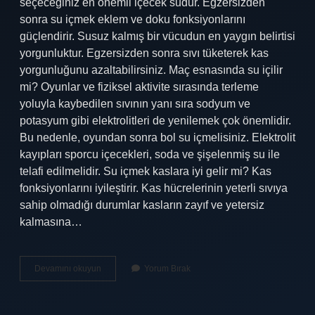
seçeceğiniz en önemli içecek sudur. Egzersizden
sonra su içmek eklem ve doku fonksiyonlarını
güçlendirir. Susuz kalmış bir vücudun en yaygın belirtisi
yorgunluktur. Egzersizden sonra sıvı tüketerek kas
yorgunluğunu azaltabilirsiniz. Maç esnasında su içilir
mi? Oyunlar ve fiziksel aktivite sırasında terleme
yoluyla kaybedilen sıvının yanı sıra sodyum ve
potasyum gibi elektrolitleri de yenilemek çok önemlidir.
Bu nedenle, oyundan sonra bol su içmelisiniz. Elektrolit
kayıpları sporcu içecekleri, soda ve şişelenmiş su ile
telafi edilmelidir. Su içmek kaslara iyi gelir mi? Kas
fonksiyonlarını iyileştirir. Kas hücrelerinin yeterli sıvıya
sahip olmadığı durumlar kasların zayıf ve yetersiz
kalmasına…
Karın
Devamını okuyun
Yorum Bırak
Çalıştıktan
Sonra
Su