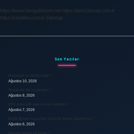
Içilir
Mi
https://www.bengaliforum.net
https://denizahsap.com.tr
https://cinefilm.com.tr
Sitemap
Sidebar
Son Yazılar
Monokotil ve dikotil nedir ?
Ağustos 10, 2026
Teyplerde din ne demek ?
Ağustos 8, 2026
KDV oranı sıfır olan ürünler nelerdir ?
Ağustos 7, 2026
Bobbi Brown hayvanlar üzerinde deney yapıyor mu ?
Ağustos 6, 2026
Kovacic maaşı ne kadar ?