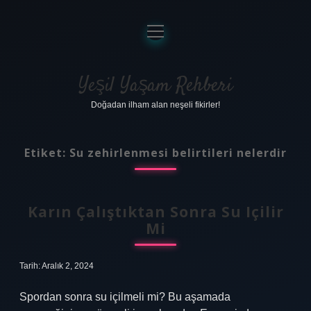
menüyü
aç
Anasayfa
Gizlilik Politikası
Yeşil Yaşam Rehberi
Doğadan ilham alan neşeli fikirler!
Yasal Uyarı
Hakkımızda
Etiket:
Su zehirlenmesi belirtileri nelerdir
Karın Çalıştıktan Sonra Su Içilir
Mi
Tarih: Aralık 2, 2024
Spordan sonra su içilmeli mi? Bu aşamada