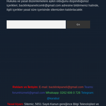
Hukuka ve yasal düzenlemelere aykırı olduğunu düşündüğünüz
içerikleri,
backlinkpanelicomtr@gmail.com
adresine bildirmeniz halinde,
ilgili içerikler yasal süre içerisinde sitemizden kaldırılacaktır.
Arama
tt.net
Reklam ve İletişim:
E-mail:
backlinkpaneli@gmail.com
Teams:
forumhizmeti@gmail.com
Whatsapp: 0262 606 0 726
Telegram:
@karabul
Yasal Uyarı:
Sitemiz, 5651 Sayılı Kanun gereğince Bilgi Teknolojileri ve