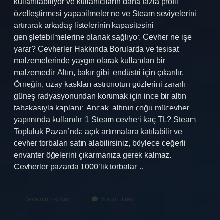
kullanılabiliyor ve kullanıcıların daha fazla profil
özelleştirmesi yapabilmelerine ve Steam seviyelerini
artırarak arkadaş listelerinin kapasitesini
genişletebilmelerine olanak sağlıyor. Cevher ne işe
yarar? Cevherler Hakkında Borularda ve tesisat
malzemelerinde yaygın olarak kullanılan bir
malzemedir. Altın, bakır gibi, endüstri için çıkarılır.
Örneğin, uzay kaskları astronotun gözlerini zararlı
güneş radyasyonundan korumak için ince bir altın
tabakasıyla kaplanır. Ancak, altının çoğu mücevher
yapımında kullanılır. 1 Steam cevheri kaç TL? Steam
Topluluk Pazarı’nda açık artırmalara katılabilir ve
cevher torbaları satın alabilirsiniz, böylece değerli
envanter öğelerini çıkarmanıza gerek kalmaz.
Cevherler pazarda 1000’lik torbalar…
Steam
Devamını okuyun
Yorum Bırak
Cevher
Nerede