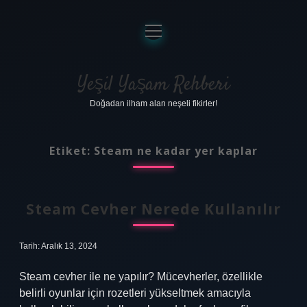
menüyü
aç
Anasayfa
Gizlilik Politikası
Yeşil Yaşam Rehberi
Doğadan ilham alan neşeli fikirler!
Yasal Uyarı
Hakkımızda
Etiket:
Steam ne kadar yer kaplar
Steam Cevher Nerede Kullanılır
Tarih: Aralık 13, 2024
Steam cevher ile ne yapılır? Mücevherler, özellikle
belirli oyunlar için rozetleri yükseltmek amacıyla