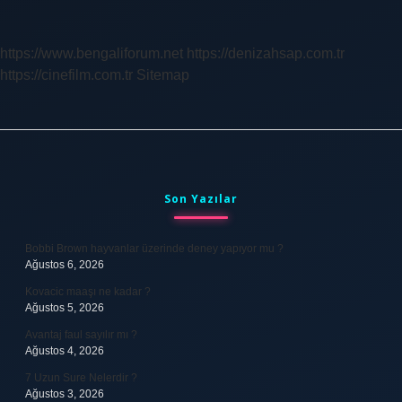
Kullanılır
https://www.bengaliforum.net
https://denizahsap.com.tr
https://cinefilm.com.tr
Sitemap
Sidebar
Son Yazılar
Bobbi Brown hayvanlar üzerinde deney yapıyor mu ?
Ağustos 6, 2026
Kovacic maaşı ne kadar ?
Ağustos 5, 2026
Avantaj faul sayılır mı ?
Ağustos 4, 2026
7 Uzun Sure Nelerdir ?
Ağustos 3, 2026