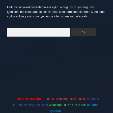
Hukuka ve yasal düzenlemelere aykırı olduğunu düşündüğünüz
içerikleri,
backlinkpanelicomtr@gmail.com
adresine bildirmeniz halinde,
ilgili içerikler yasal süre içerisinde sitemizden kaldırılacaktır.
Arama
ett.net
Reklam ve İletişim:
E-mail:
backlinkpaneli@gmail.com
Teams:
forumhizmeti@gmail.com
Whatsapp: 0262 606 0 726
Telegram:
@karabul