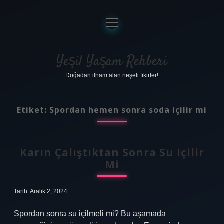
menüyü
aç
Anasayfa
Gizlilik Politikası
Yeşil Yaşam Rehberi
Doğadan ilham alan neşeli fikirler!
Yasal Uyarı
Hakkımızda
Etiket:
Spordan hemen sonra soda içilir mi
Karın Çalıştıktan Sonra Su Içilir
Mi
Tarih: Aralık 2, 2024
Spordan sonra su içilmeli mi? Bu aşamada