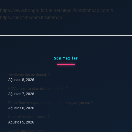
Içilir
Mi
https://www.bengaliforum.net
https://denizahsap.com.tr
https://cinefilm.com.tr
Sitemap
Sidebar
Son Yazılar
Teyplerde din ne demek ?
Ağustos 8, 2026
KDV oranı sıfır olan ürünler nelerdir ?
Ağustos 7, 2026
Bobbi Brown hayvanlar üzerinde deney yapıyor mu ?
Ağustos 6, 2026
Kovacic maaşı ne kadar ?
Ağustos 5, 2026
Avantaj faul sayılır mı ?