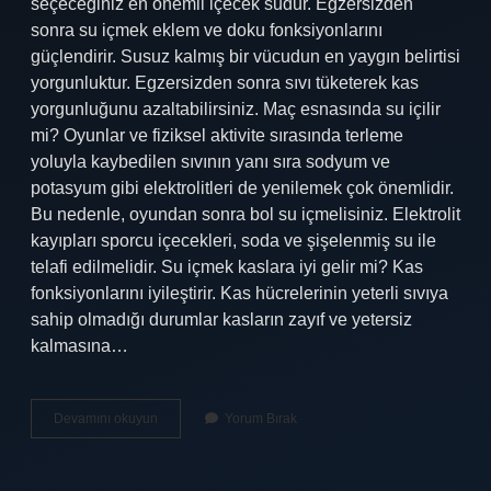
seçeceğiniz en önemli içecek sudur. Egzersizden
sonra su içmek eklem ve doku fonksiyonlarını
güçlendirir. Susuz kalmış bir vücudun en yaygın belirtisi
yorgunluktur. Egzersizden sonra sıvı tüketerek kas
yorgunluğunu azaltabilirsiniz. Maç esnasında su içilir
mi? Oyunlar ve fiziksel aktivite sırasında terleme
yoluyla kaybedilen sıvının yanı sıra sodyum ve
potasyum gibi elektrolitleri de yenilemek çok önemlidir.
Bu nedenle, oyundan sonra bol su içmelisiniz. Elektrolit
kayıpları sporcu içecekleri, soda ve şişelenmiş su ile
telafi edilmelidir. Su içmek kaslara iyi gelir mi? Kas
fonksiyonlarını iyileştirir. Kas hücrelerinin yeterli sıvıya
sahip olmadığı durumlar kasların zayıf ve yetersiz
kalmasına…
Karın
Devamını okuyun
Yorum Bırak
Çalıştıktan
Sonra
Su