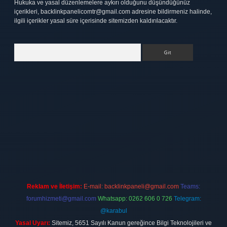
Hukuka ve yasal düzenlemelere aykırı olduğunu düşündüğünüz
içerikleri,
backlinkpanelicomtr@gmail.com
adresine bildirmeniz halinde,
ilgili içerikler yasal süre içerisinde sitemizden kaldırılacaktır.
Arama
tt.net
Reklam ve İletişim:
E-mail:
backlinkpaneli@gmail.com
Teams:
forumhizmeti@gmail.com
Whatsapp: 0262 606 0 726
Telegram:
@karabul
Yasal Uyarı:
Sitemiz, 5651 Sayılı Kanun gereğince Bilgi Teknolojileri ve