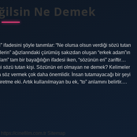
eğilsin Ne Demek
fadesini şöyle tanımlar: “Ne olursa olsun verdiği sözü tutan
iplerin” ağızlarındaki çürümüş sakızdan oluşan “erkek adam”ın
am” tam bir bayağılığın ifadesi iken, “sözünün eri” zariftir…
i sözü tutan kişi. Sözünün eri olmayan ne demek? Kelimeler
da söz vermek çok daha önemlidir. İnsan tutamayacağı bir şeyi
retme eki. Artık kullanılmayan bu ek, “to” anlamını belirtir.…
https://cinefilm.com.tr
Sitemap