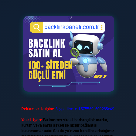
Reklam ve İletişim:
Skype: live:.cid.575569c608265c69
Yasal Uyarı:
Bu internet sitesi, herhangi bir marka,
kurum veya şahıs şirketi ile hiçbir bağlantısı
bulunmamaktadır. Sitede yalnızca kendi hazırladığımız