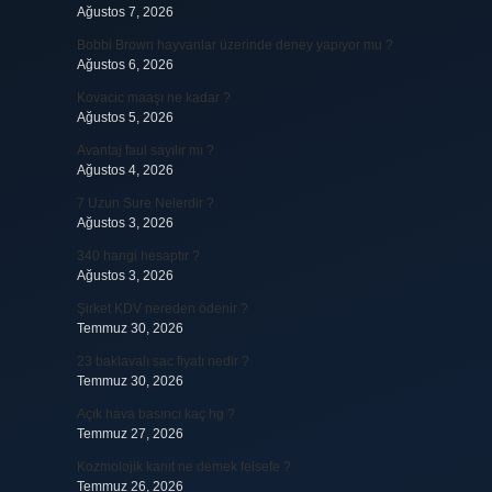
Ağustos 7, 2026
Bobbi Brown hayvanlar üzerinde deney yapıyor mu ?
Ağustos 6, 2026
Kovacic maaşı ne kadar ?
Ağustos 5, 2026
Avantaj faul sayılır mı ?
Ağustos 4, 2026
7 Uzun Sure Nelerdir ?
Ağustos 3, 2026
340 hangi hesaptır ?
Ağustos 3, 2026
Şirket KDV nereden ödenir ?
Temmuz 30, 2026
23 baklavalı sac fiyatı nedir ?
Temmuz 30, 2026
Açık hava basıncı kaç hg ?
Temmuz 27, 2026
Kozmolojik kanıt ne demek felsefe ?
Temmuz 26, 2026