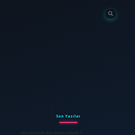
Sidebar
tulipbet
elexbett.net
Son Yazılar
KDV oranı sıfır olan ürünler nelerdir ?