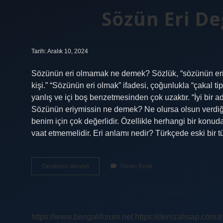
Sözün Eri D
Tarih: Aralık 10, 2024
Sözünün eri olmamak ne demek? Sözlük, “sözünün eri” i
kişi.” “Sözünün eri olmak” ifadesi, çoğunlukla “çakal t
yanlış ve içi boş benzetmesinden çok uzaktır. “İyi bir ad
Sözünün eriymissin ne demek? Ne olursa olsun verdiğ
benim için çok değerlidir. Özellikle herhangi bir konu
vaat etmemelidir. Eri anlamı nedir? Türkçede eski bir tü
Sözün
Devamını okuyun
Yorum Bırak
Eri
Değilsin
Ne
Demek
https://www.bengaliforum.net
https://denizahsap.com.tr