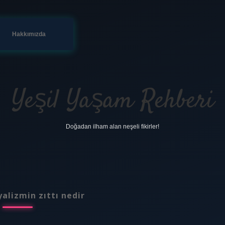
Hakkımızda
Yeşil Yaşam Rehberi
Doğadan ilham alan neşeli fikirler!
yalizmin zıttı nedir