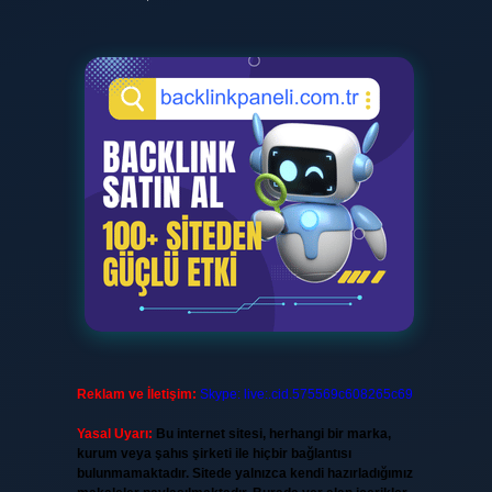
Reklam ve İletişim:
Skype: live:.cid.575569c608265c69
Yasal Uyarı:
Bu internet sitesi, herhangi bir marka,
kurum veya şahıs şirketi ile hiçbir bağlantısı
bulunmamaktadır. Sitede yalnızca kendi hazırladığımız