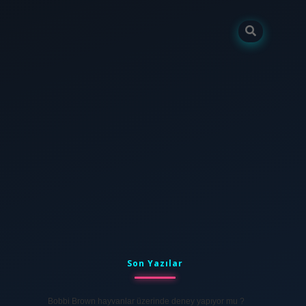
Sidebar
tulipbet
elexbett.net
Son Yazılar
Bobbi Brown hayvanlar üzerinde deney yapıyor mu ?