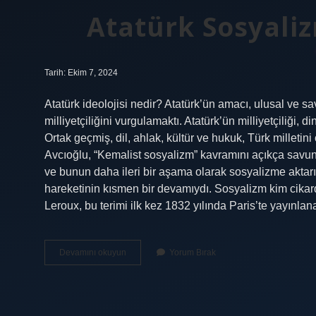
Atatürk Sosyali
Tarih: Ekim 7, 2024
Atatürk ideolojisi nedir? Atatürk’ün amacı, ulusal ve sav
milliyetçiliğini vurgulamaktı. Atatürk’ün milliyetçiliği,
Ortak geçmiş, dil, ahlak, kültür ve hukuk, Türk milleti
Avcıoğlu, “Kemalist sosyalizm” kavramını açıkça savun
ve bunun daha ileri bir aşama olarak sosyalizme aktar
hareketinin kısmen bir devamıydı. Sosyalizm kim cikard
Leroux, bu terimi ilk kez 1832 yılında Paris’te yayınl
Atatürk
Devamını okuyun
Yorum Bırak
Sosyalizm
Hakkında
Ne
Dedi