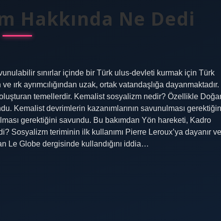
zm Hakkında Ne Dedi
unulabilir sınırlar içinde bir Türk ulus-devleti kurmak için Türk
 din ve ırk ayrımcılığından uzak, ortak vatandaşlığa dayanmaktadır.
ni oluşturan temellerdir. Kemalist sosyalizm nedir? Özellikle Doğa
du. Kemalist devrimlerin kazanımlarının savunulması gerektiğin
ılması gerektiğini savundu. Bu bakımdan Yön hareketi, Kadro
i? Sosyalizm teriminin ilk kullanımı Pierre Leroux’ya dayanır v
anan Le Globe dergisinde kullandığını iddia…