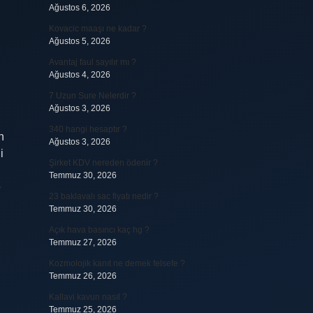
Ağustos 6, 2026
Kovacic maaşı ne kadar ?
Ağustos 5, 2026
Avantaj faul sayılır mı ?
Ağustos 4, 2026
7 Uzun Sure Nelerdir ?
Ağustos 3, 2026
340 hangi hesaptır ?
n
Ağustos 3, 2026
i
Şirket KDV nereden ödenir ?
Temmuz 30, 2026
e
23 baklavalı sac fiyatı nedir ?
Temmuz 30, 2026
Açık hava basıncı kaç hg ?
Temmuz 27, 2026
Kozmolojik kanıt ne demek felsefe ?
Temmuz 26, 2026
Kallavi kavun nasıl ?
Temmuz 25, 2026