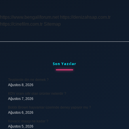
Ne
Dedi
https://www.bengaliforum.net
https://denizahsap.com.tr
https://cinefilm.com.tr
Sitemap
Sidebar
Son Yazılar
Teyplerde din ne demek ?
Ağustos 8, 2026
KDV oranı sıfır olan ürünler nelerdir ?
Ağustos 7, 2026
Bobbi Brown hayvanlar üzerinde deney yapıyor mu ?
Ağustos 6, 2026
Kovacic maaşı ne kadar ?
Ağustos 5, 2026