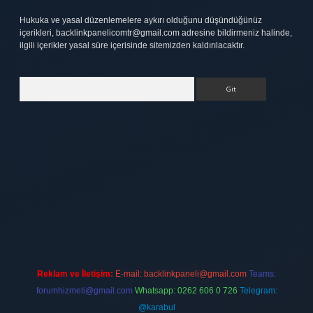
Hukuka ve yasal düzenlemelere aykırı olduğunu düşündüğünüz
içerikleri,
backlinkpanelicomtr@gmail.com
adresine bildirmeniz halinde,
ilgili içerikler yasal süre içerisinde sitemizden kaldırılacaktır.
Arama
tt.net
Reklam ve İletişim:
E-mail:
backlinkpaneli@gmail.com
Teams:
forumhizmeti@gmail.com
Whatsapp: 0262 606 0 726
Telegram:
@karabul