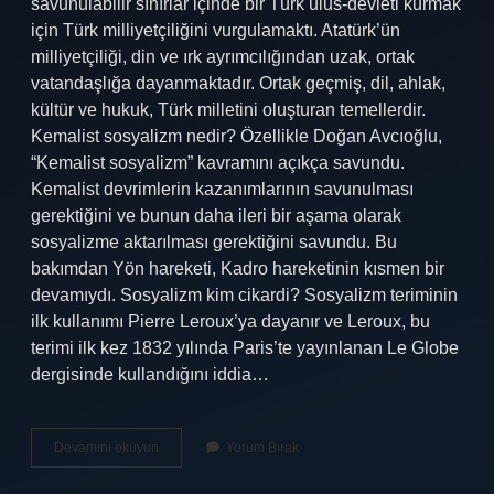
savunulabilir sınırlar içinde bir Türk ulus-devleti kurmak
için Türk milliyetçiliğini vurgulamaktı. Atatürk’ün
milliyetçiliği, din ve ırk ayrımcılığından uzak, ortak
vatandaşlığa dayanmaktadır. Ortak geçmiş, dil, ahlak,
kültür ve hukuk, Türk milletini oluşturan temellerdir.
Kemalist sosyalizm nedir? Özellikle Doğan Avcıoğlu,
“Kemalist sosyalizm” kavramını açıkça savundu.
Kemalist devrimlerin kazanımlarının savunulması
gerektiğini ve bunun daha ileri bir aşama olarak
sosyalizme aktarılması gerektiğini savundu. Bu
bakımdan Yön hareketi, Kadro hareketinin kısmen bir
devamıydı. Sosyalizm kim cikardi? Sosyalizm teriminin
ilk kullanımı Pierre Leroux’ya dayanır ve Leroux, bu
terimi ilk kez 1832 yılında Paris’te yayınlanan Le Globe
dergisinde kullandığını iddia…
Atatürk
Devamını okuyun
Yorum Bırak
Sosyalizm
Hakkında