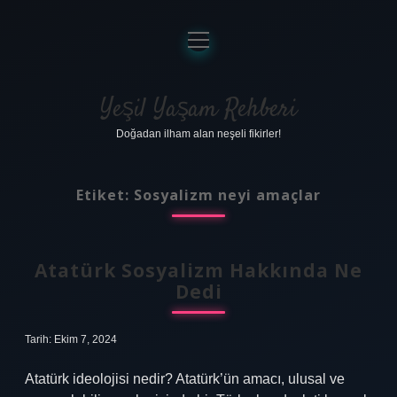
menüyü
aç
Anasayfa
Gizlilik Politikası
Yeşil Yaşam Rehberi
Doğadan ilham alan neşeli fikirler!
Yasal Uyarı
Hakkımızda
Etiket:
Sosyalizm neyi amaçlar
Atatürk Sosyalizm Hakkında Ne
Dedi
Tarih: Ekim 7, 2024
Atatürk ideolojisi nedir? Atatürk’ün amacı, ulusal ve