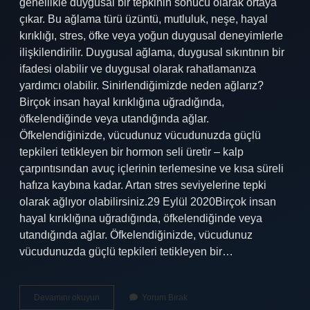
genellikle duygusal bir tepkinin sonucu olarak ortaya
çıkar. Bu ağlama türü üzüntü, mutluluk, neşe, hayal
kırıklığı, stres, öfke veya yoğun duygusal deneyimlerle
ilişkilendirilir. Duygusal ağlama, duygusal sıkıntının bir
ifadesi olabilir ve duygusal olarak rahatlamanıza
yardımcı olabilir. Sinirlendiğimizde neden ağlarız?
Birçok insan hayal kırıklığına uğradığında,
öfkelendiğinde veya utandığında ağlar.
Öfkelendiğinizde, vücudunuz vücudunuzda güçlü
tepkileri tetikleyen bir hormon seli üretir – kalp
çarpıntısından avuç içlerinin terlemesine ve kısa süreli
hafıza kaybına kadar. Artan stres seviyelerine tepki
olarak ağlıyor olabilirsiniz.29 Eylül 2020Birçok insan
hayal kırıklığına uğradığında, öfkelendiğinde veya
utandığında ağlar. Öfkelendiğinizde, vücudunuz
vücudunuzda güçlü tepkileri tetikleyen bir…
Bir
Devamını okuyun
Yorum Bırak
Insan