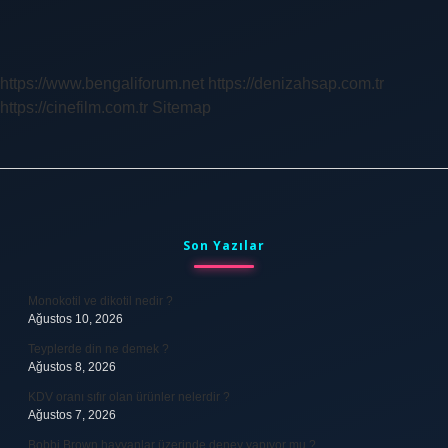
Sinirlenince
Neden
Ağlar
https://www.bengaliforum.net
https://denizahsap.com.tr
https://cinefilm.com.tr
Sitemap
Sidebar
Son Yazılar
Monokotil ve dikotil nedir ?
Ağustos 10, 2026
Teyplerde din ne demek ?
Ağustos 8, 2026
KDV oranı sıfır olan ürünler nelerdir ?
Ağustos 7, 2026
Bobbi Brown hayvanlar üzerinde deney yapıyor mu ?