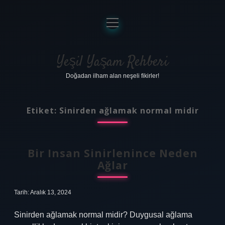
menüyü
aç
Anasayfa
Gizlilik Politikası
Yeşil Yaşam Rehberi
Doğadan ilham alan neşeli fikirler!
Yasal Uyarı
Hakkımızda
Etiket:
Sinirden ağlamak normal midir
Bir Insan Sinirlenince Neden
Ağlar
Tarih: Aralık 13, 2024
Sinirden ağlamak normal midir? Duygusal ağlama