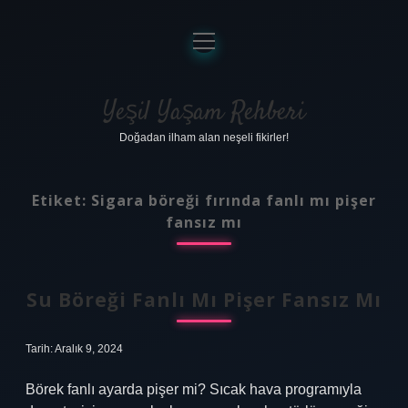
menüyü
aç
Anasayfa
Gizlilik Politikası
Yeşil Yaşam Rehberi
Doğadan ilham alan neşeli fikirler!
Yasal Uyarı
Hakkımızda
Etiket:
Sigara böreği fırında fanlı mı pişer
fansız mı
Su Böreği Fanlı Mı Pişer Fansız Mı
Tarih: Aralık 9, 2024
Börek fanlı ayarda pişer mi? Sıcak hava programıyla