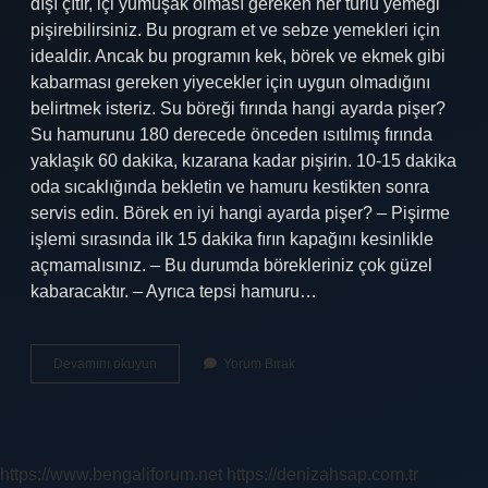
dışı çıtır, içi yumuşak olması gereken her türlü yemeği
pişirebilirsiniz. Bu program et ve sebze yemekleri için
idealdir. Ancak bu programın kek, börek ve ekmek gibi
kabarması gereken yiyecekler için uygun olmadığını
belirtmek isteriz. Su böreği fırında hangi ayarda pişer?
Su hamurunu 180 derecede önceden ısıtılmış fırında
yaklaşık 60 dakika, kızarana kadar pişirin. 10-15 dakika
oda sıcaklığında bekletin ve hamuru kestikten sonra
servis edin. Börek en iyi hangi ayarda pişer? – Pişirme
işlemi sırasında ilk 15 dakika fırın kapağını kesinlikle
açmamalısınız. – Bu durumda börekleriniz çok güzel
kabaracaktır. – Ayrıca tepsi hamuru…
Su
Devamını okuyun
Yorum Bırak
Böreği
Fanlı
Mı
Pişer
Fansız
https://www.bengaliforum.net
https://denizahsap.com.tr
Mı