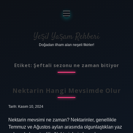
menüyü
aç
Anasayfa
Gizlilik Politikası
Yeşil Yaşam Rehberi
Doğadan ilham alan neşeli fikirler!
Yasal Uyarı
Hakkımızda
Etiket:
Şeftali sezonu ne zaman bitiyor
Nektarin Hangi Mevsimde Olur
Tarih: Kasım 10, 2024
Nektarin mevsimi ne zaman? Nektarinler, genellikle
Temmuz ve Ağustos ayları arasında olgunlaştıkları yaz