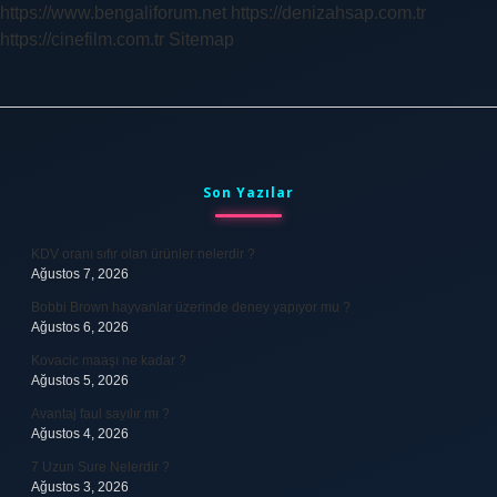
https://www.bengaliforum.net
https://denizahsap.com.tr
https://cinefilm.com.tr
Sitemap
Sidebar
Son Yazılar
KDV oranı sıfır olan ürünler nelerdir ?
Ağustos 7, 2026
Bobbi Brown hayvanlar üzerinde deney yapıyor mu ?
Ağustos 6, 2026
Kovacic maaşı ne kadar ?
Ağustos 5, 2026
Avantaj faul sayılır mı ?
Ağustos 4, 2026
7 Uzun Sure Nelerdir ?
Ağustos 3, 2026