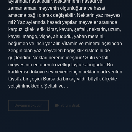
aylarında hasat edilir. Nektarinlerin hasadı ve
zamanlaması, meyvenin olgunluğuna ve hasat
amacına bağlı olarak değişebilir. Nektarin yaz meyvesi
mi? Yaz aylarında hasadı yapılan meyveler arasında
karpuz, çilek, erik, kiraz, kavun, şeftali, nektarin, üzüm,
kayısı, mango, vişne, ahududu, yaban mersini,
böğürtlen ve incir yer alır. Vitamin ve mineral açısından
zengin olan yaz meyveleri bağışıklık sistemini de
güçlendirir. Nektari nerenin meşhur? Sulu ve tatlı
meyvesinin en önemli özelliği tüylü kabuğudur. Bu
kadifemsi dokuyu sevmeyenler için nektarin adı verilen
tüysüz bir çeşidi Bursa’da birkaç yıldır büyük ölçekte
yetiştirilmektedir. Şeftali ve…
Nektarin
Devamını okuyun
Yorum Bırak
Hangi
Mevsimde
Olur