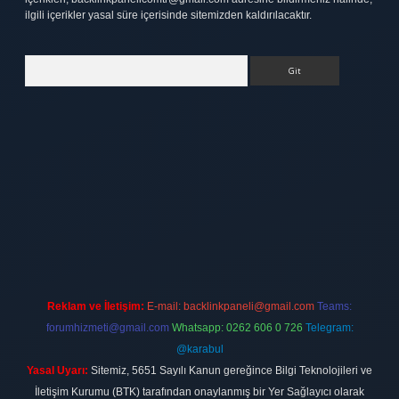
ilgili içerikler yasal süre içerisinde sitemizden kaldırılacaktır.
Arama
ett.net
Reklam ve İletişim:
E-mail:
backlinkpaneli@gmail.com
Teams:
forumhizmeti@gmail.com
Whatsapp: 0262 606 0 726
Telegram:
@karabul
Yasal Uyarı:
Sitemiz, 5651 Sayılı Kanun gereğince Bilgi Teknolojileri ve
İletişim Kurumu (BTK) tarafından onaylanmış bir Yer Sağlayıcı olarak