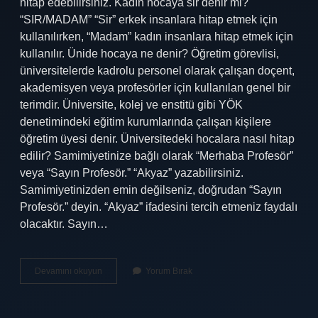
hitap edebilirsiniz. Kadın hocaya sir denir mi?
“SIR/MADAM” “Sir” erkek insanlara hitap etmek için
kullanılırken, “Madam” kadın insanlara hitap etmek için
kullanılır. Ünide hocaya ne denir? Öğretim görevlisi,
üniversitelerde kadrolu personel olarak çalışan doçent,
akademisyen veya profesörler için kullanılan genel bir
terimdir. Üniversite, kolej ve enstitü gibi YÖK
denetimindeki eğitim kurumlarında çalışan kişilere
öğretim üyesi denir. Üniversitedeki hocalara nasıl hitap
edilir? Samimiyetinize bağlı olarak “Merhaba Profesör”
veya “Sayın Profesör.” “Akyaz” yazabilirsiniz.
Samimiyetinizden emin değilseniz, doğrudan “Sayın
Profesör.” deyin. “Akyaz” ifadesini tercih etmeniz faydalı
olacaktır. Sayın…
Hocaya
Devamını okuyun
Yorum Bırak
Sir
Denir
Mi