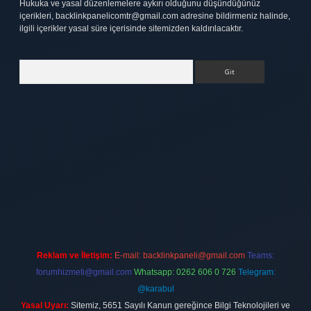
Hukuka ve yasal düzenlemelere aykırı olduğunu düşündüğünüz
içerikleri,
backlinkpanelicomtr@gmail.com
adresine bildirmeniz halinde,
ilgili içerikler yasal süre içerisinde sitemizden kaldırılacaktır.
Arama
tt.net
Reklam ve İletişim:
E-mail:
backlinkpaneli@gmail.com
Teams:
forumhizmeti@gmail.com
Whatsapp: 0262 606 0 726
Telegram:
@karabul
Yasal Uyarı:
Sitemiz, 5651 Sayılı Kanun gereğince Bilgi Teknolojileri ve