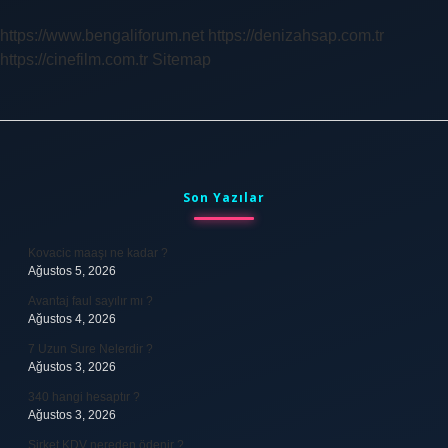
https://www.bengaliforum.net
https://denizahsap.com.tr
https://cinefilm.com.tr
Sitemap
Sidebar
Son Yazılar
Kovacic maaşı ne kadar ?
Ağustos 5, 2026
Avantaj faul sayılır mı ?
Ağustos 4, 2026
7 Uzun Sure Nelerdir ?
Ağustos 3, 2026
340 hangi hesaptır ?
Ağustos 3, 2026
Şirket KDV nereden ödenir ?