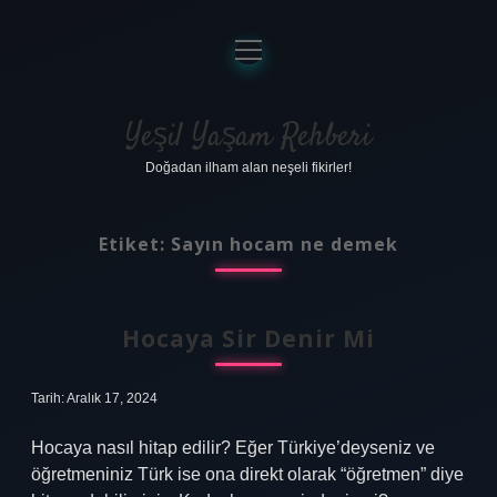
menüyü
aç
Anasayfa
Gizlilik Politikası
Yeşil Yaşam Rehberi
Doğadan ilham alan neşeli fikirler!
Yasal Uyarı
Hakkımızda
Etiket:
Sayın hocam ne demek
Hocaya Sir Denir Mi
Tarih: Aralık 17, 2024
Hocaya nasıl hitap edilir? Eğer Türkiye’deyseniz ve
öğretmeniniz Türk ise ona direkt olarak “öğretmen” diye