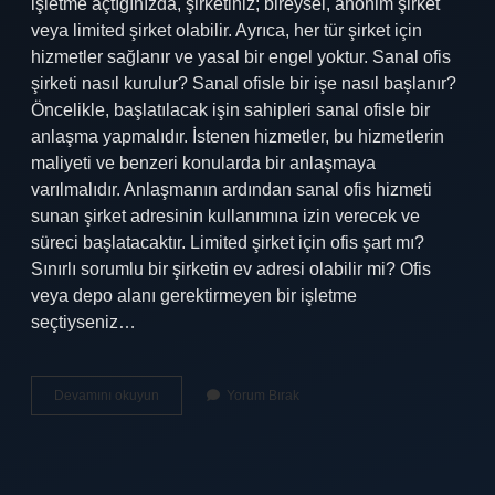
işletme açtığınızda, şirketiniz; bireysel, anonim şirket
veya limited şirket olabilir. Ayrıca, her tür şirket için
hizmetler sağlanır ve yasal bir engel yoktur. Sanal ofis
şirketi nasıl kurulur? Sanal ofisle bir işe nasıl başlanır?
Öncelikle, başlatılacak işin sahipleri sanal ofisle bir
anlaşma yapmalıdır. İstenen hizmetler, bu hizmetlerin
maliyeti ve benzeri konularda bir anlaşmaya
varılmalıdır. Anlaşmanın ardından sanal ofis hizmeti
sunan şirket adresinin kullanımına izin verecek ve
süreci başlatacaktır. Limited şirket için ofis şart mı?
Sınırlı sorumlu bir şirketin ev adresi olabilir mi? Ofis
veya depo alanı gerektirmeyen bir işletme
seçtiyseniz…
Sanal
Devamını okuyun
Yorum Bırak
Ofis
Limited
Şirket
Kurulur
Mu