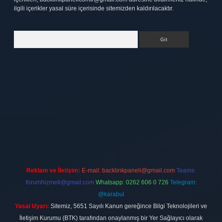
ilgili içerikler yasal süre içerisinde sitemizden kaldırılacaktır.
Arama
tt.net
Reklam ve İletişim:
E-mail:
backlinkpaneli@gmail.com
Teams:
forumhizmeti@gmail.com
Whatsapp: 0262 606 0 726
Telegram:
@karabul
Yasal Uyarı:
Sitemiz, 5651 Sayılı Kanun gereğince Bilgi Teknolojileri ve
İletişim Kurumu (BTK) tarafından onaylanmış bir Yer Sağlayıcı olarak