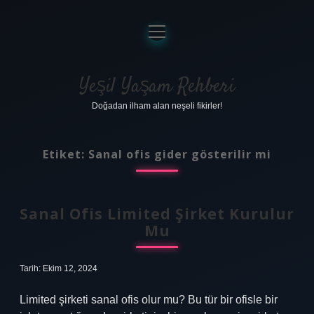
menüyü
aç
Anasayfa
Gizlilik Politikası
Yeşil Yaşam Rehberi
Doğadan ilham alan neşeli fikirler!
Yasal Uyarı
Hakkımızda
Etiket:
Sanal ofis gider gösterilir mi
Sanal Ofis Limited Şirket Kurulur
Mu
Tarih: Ekim 12, 2024
Limited şirketi sanal ofis olur mu? Bu tür bir ofisle bir