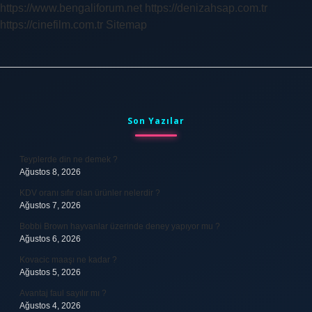
https://www.bengaliforum.net
https://denizahsap.com.tr
https://cinefilm.com.tr
Sitemap
Sidebar
Son Yazılar
Teyplerde din ne demek ?
Ağustos 8, 2026
KDV oranı sıfır olan ürünler nelerdir ?
Ağustos 7, 2026
Bobbi Brown hayvanlar üzerinde deney yapıyor mu ?
Ağustos 6, 2026
Kovacic maaşı ne kadar ?
Ağustos 5, 2026
Avantaj faul sayılır mı ?
Ağustos 4, 2026